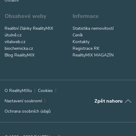
Ostatní
Obsahové weby
Informace
Realitní články RealityMIX
Statistika nemovitostí
útulně.cz
Ceník
vitalweb.cz
Kontakty
biochemicka.cz
Registrace RK
Blog RealityMIX
RealityMIX MAGAZÍN
O RealityMIXu
Cookies
Zpět nahoru
Nastavení soukromí
Ochrana osobních údajů