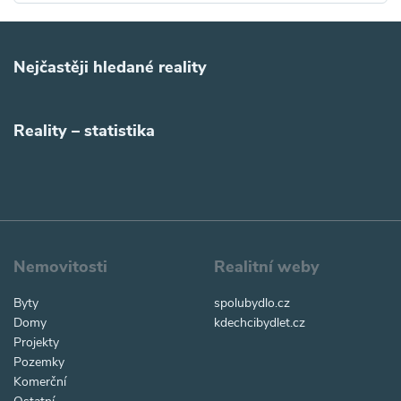
Nejčastěji hledané reality
Reality – statistika
Nemovitosti
Realitní weby
Byty
spolubydlo.cz
Domy
kdechcibydlet.cz
Projekty
Pozemky
Komerční