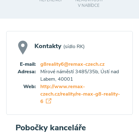
REFERENCÍ
NEMOVITOSTÍ
V NABÍDCE
Kontakty
(sídlo RK)
E-mail:
g8reality6@remax-czech.cz
Adresa:
Mírové náměstí 3485/35b, Ústí nad
Labem, 40001
Web:
http://www.remax-
czech.cz/reality/re-max-g8-reality-
6
Pobočky kanceláře