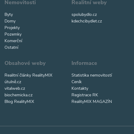
Nemovitosti
Realitní weby
Byty
spolubydlo.cz
Domy
kdechcibydlet.cz
Projekty
Pozemky
Komerční
Ostatní
Obsahové weby
Informace
Realitní články RealityMIX
Statistika nemovitostí
útulně.cz
Ceník
vitalweb.cz
Kontakty
biochemicka.cz
Registrace RK
Blog RealityMIX
RealityMIX MAGAZÍN