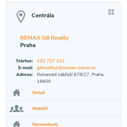
Centrála
REMAX G8 Reality
Praha
Telefon:
222 727 222
E-mail:
g8reality1@remax-czech.cz
Adresa:
Rohanské nábřeží 678/27, Praha,
18600
Detail
Makléři
Nemovitosti