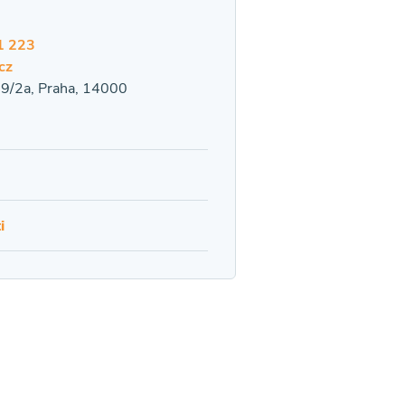
1 223
cz
9/2a, Praha, 14000
i