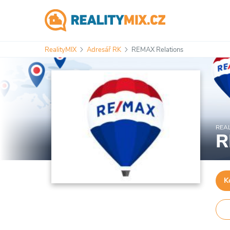
RealityMIX
Adresář RK
REMAX Relations
REAL
R
K