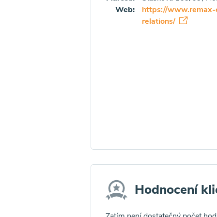
Web:
https://www.remax-c
relations/
Hodnocení kli
Zatím není dostatečný počet ho