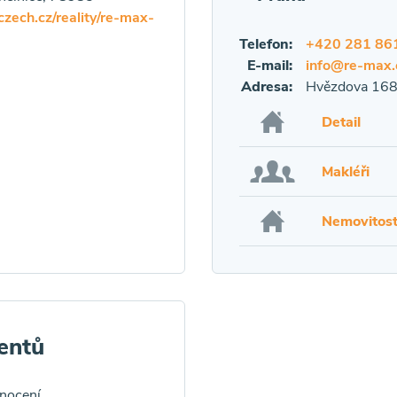
zech.cz/reality/re-max-
Telefon:
+420 281 86
E-mail:
info@re-max.
Adresa:
Hvězdova 168
Detail
Makléři
Nemovitost
entů
dnocení