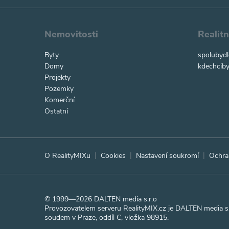
Nemovitosti
Realit
Byty
spolubydl
Domy
kdechciby
Projekty
Pozemky
Komerční
Ostatní
O RealityMIXu
Cookies
Nastavení soukromí
Ochra
© 1999—2026 DALTEN media s.r.o
Provozovatelem serveru RealityMIX.cz je DALTEN media s.
soudem v Praze, oddíl C, vložka 98915.