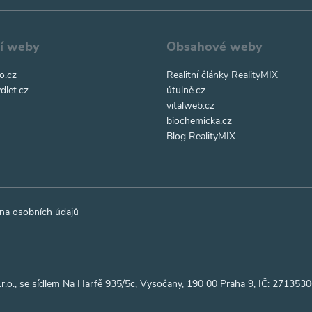
ní weby
Obsahové weby
o.cz
Realitní články RealityMIX
dlet.cz
útulně.cz
vitalweb.cz
biochemicka.cz
Blog RealityMIX
na osobních údajů
r.o., se sídlem Na Harfě 935/5c, Vysočany, 190 00 Praha 9, IČ: 27135