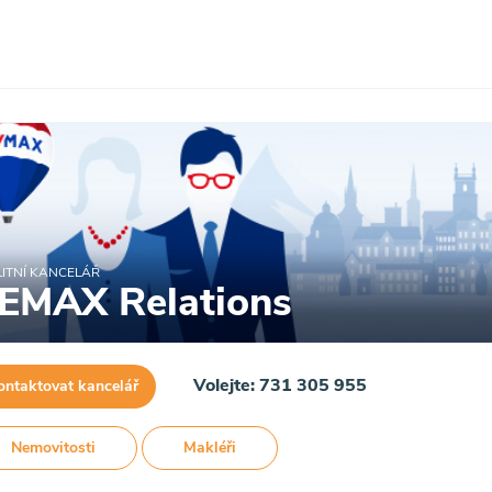
ITNÍ KANCELÁŘ
EMAX Relations
Volejte: 731 305 955
ontaktovat kancelář
Nemovitosti
Makléři