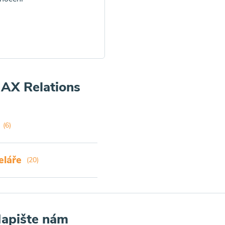
MAX Relations
(6)
eláře
(20)
Napište nám