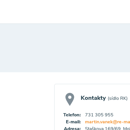
Kontakty
(sídlo RK)
Telefon:
731 305 955
E-mail:
martin.vanek@re-ma
Adresa:
Staškova 169/69, Mo