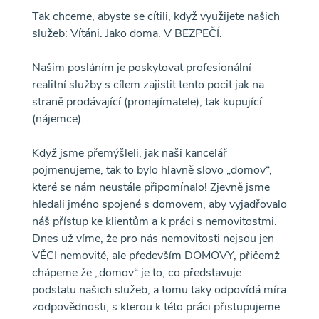
Tak chceme, abyste se cítili, když využijete našich
služeb: Vítáni. Jako doma. V BEZPEČÍ.
Našim posláním je poskytovat profesionální
realitní služby s cílem zajistit tento pocit jak na
straně prodávající (pronajímatele), tak kupující
(nájemce).
Když jsme přemýšleli, jak naši kancelář
pojmenujeme, tak to bylo hlavně slovo „domov“,
které se nám neustále připomínalo! Zjevně jsme
hledali jméno spojené s domovem, aby vyjadřovalo
náš přístup ke klientům a k práci s nemovitostmi.
Dnes už víme, že pro nás nemovitosti nejsou jen
VĚCI nemovité, ale především DOMOVY, přičemž
chápeme že „domov“ je to, co představuje
podstatu našich služeb, a tomu taky odpovídá míra
zodpovědnosti, s kterou k této práci přistupujeme.