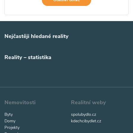
Nejčastěji hledané reality
Reality – statistika
Nemovitosti
Realitní weby
Byty
spolubydlo.cz
Domy
kdechcibydlet.cz
Projekty