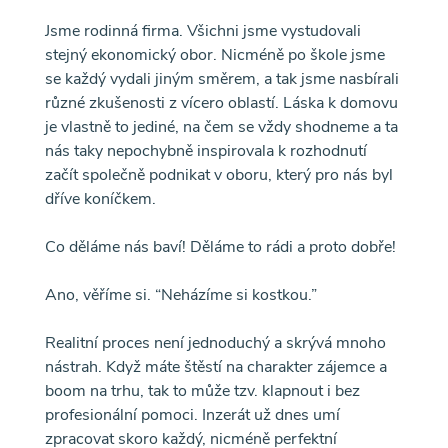
Jsme rodinná firma. Všichni jsme vystudovali
stejný ekonomický obor. Nicméně po škole jsme
se každý vydali jiným směrem, a tak jsme nasbírali
různé zkušenosti z vícero oblastí. Láska k domovu
je vlastně to jediné, na čem se vždy shodneme a ta
nás taky nepochybně inspirovala k rozhodnutí
začít společně podnikat v oboru, který pro nás byl
dříve koníčkem.
Co děláme nás baví! Děláme to rádi a proto dobře!
Ano, věříme si. “Neházíme si kostkou.”
Realitní proces není jednoduchý a skrývá mnoho
nástrah. Když máte štěstí na charakter zájemce a
boom na trhu, tak to může tzv. klapnout i bez
profesionální pomoci. Inzerát už dnes umí
zpracovat skoro každý, nicméně perfektní