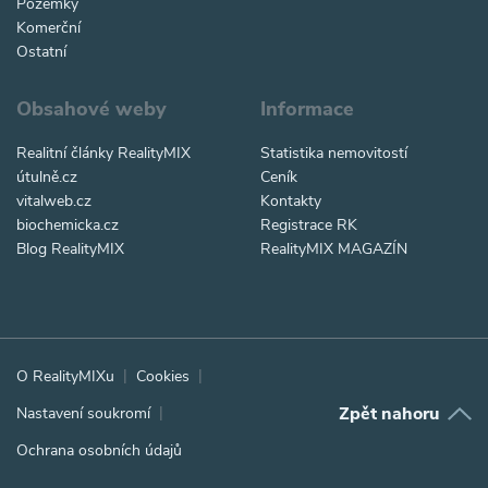
Pozemky
Komerční
Ostatní
Obsahové weby
Informace
Realitní články RealityMIX
Statistika nemovitostí
útulně.cz
Ceník
vitalweb.cz
Kontakty
biochemicka.cz
Registrace RK
Blog RealityMIX
RealityMIX MAGAZÍN
O RealityMIXu
Cookies
Zpět nahoru
Nastavení soukromí
Ochrana osobních údajů