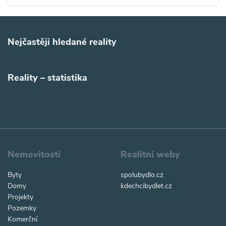
Nejčastěji hledané reality
Reality – statistika
Nemovitosti
Realitní weby
Byty
spolubydlo.cz
Domy
kdechcibydlet.cz
Projekty
Pozemky
Komerční