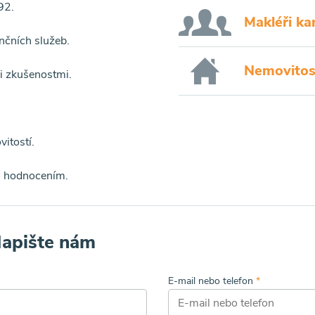
92.
Makléři ka
ančních služeb.
Nemovitost
i zkušenostmi.
itostí.
ým hodnocením.
Napište nám
E-mail nebo telefon
*