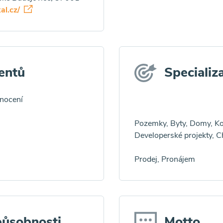
kal.cz/
entů
Specializ
dnocení
Pozemky, Byty, Domy, Ko
Developerské projekty, Ch
Prodej, Pronájem
působnosti
Motto