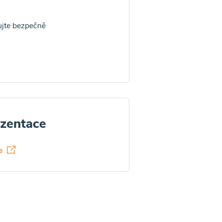
ujte bezpečně
ezentace
ře