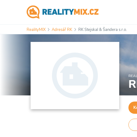
RealityMIX
Adresář RK
RK Stejskal & Šandera s.r.o.
REAL
R
K