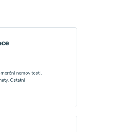
ace
merční nemovitosti,
aty, Ostatní