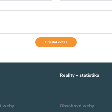
Odeslat dotaz
Reality – statistika
ní weby
Obsahové weby