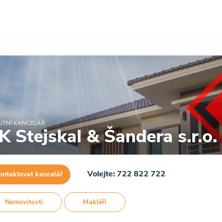
ITNÍ KANCELÁŘ
K Stejskal & Šandera s.r.o.
Volejte: 722 822 722
ontaktovat kancelář
Nemovitosti
Makléři