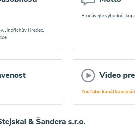
Prodávejte výhodně, kup
, Jindřichův Hradec,
tice
avenost
Video pr
YouTube kanál kancelá
tejskal & Šandera s.r.o.