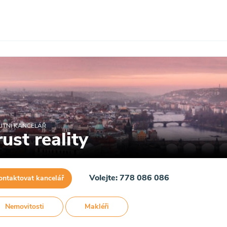
ITNÍ KANCELÁŘ
rust reality
Volejte: 778 086 086
ontaktovat kancelář
Nemovitosti
Makléři