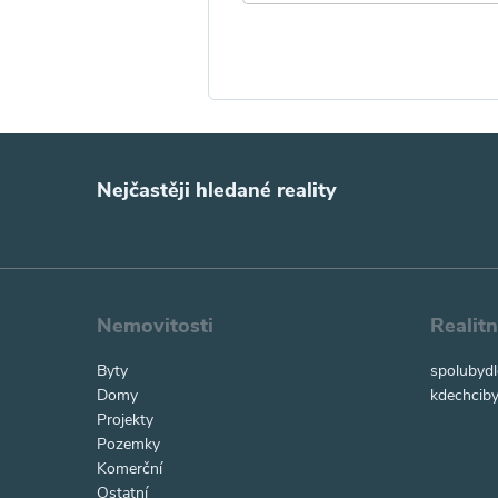
Nejčastěji hledané reality
Nemovitosti
Realit
Byty
spolubydl
Domy
kdechciby
Projekty
Pozemky
Komerční
Ostatní