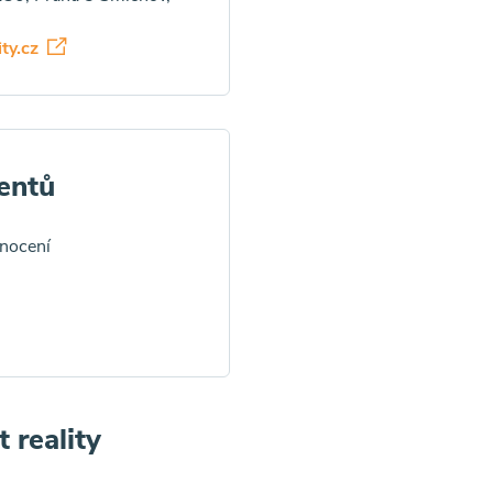
ity.cz
entů
dnocení
t reality