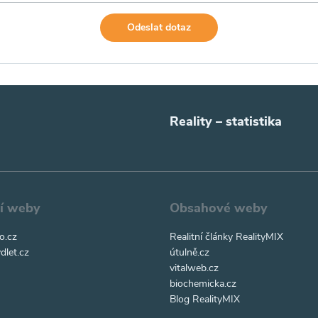
Odeslat dotaz
Reality – statistika
ní weby
Obsahové weby
o.cz
Realitní články RealityMIX
dlet.cz
útulně.cz
vitalweb.cz
biochemicka.cz
Blog RealityMIX