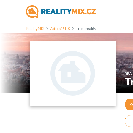
RealityMIX
Adresář RK
Trust reality
REAL
T
K