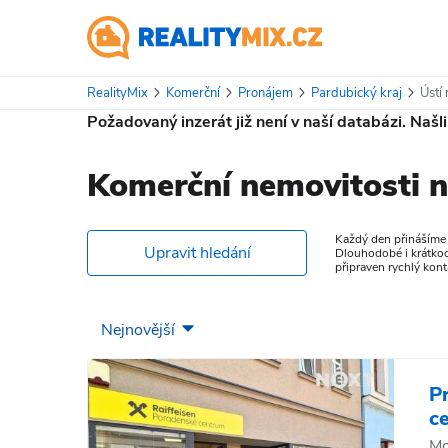
RealityMix
Komerční
Pronájem
Pardubický kraj
Ústí 
Požadovaný inzerát již není v naší databázi. Našl
Komerční nemovitosti n
Každý den přinášíme n
Upravit hledání
Dlouhodobé i krátkod
připraven rychlý kon
P
c
Mo