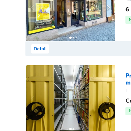
6
Detail
P
m
T.
C