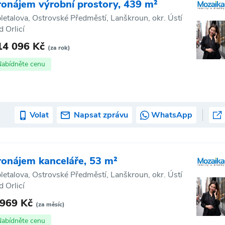
ronájem výrobní prostory, 439 m²
letalova, Ostrovské Předměstí, Lanškroun, okr. Ústí
d Orlicí
14 096 Kč
(za rok)
Nabídněte cenu
Volat
Napsat zprávu
WhatsApp
ronájem kanceláře, 53 m²
letalova, Ostrovské Předměstí, Lanškroun, okr. Ústí
d Orlicí
 969 Kč
(za měsíc)
Nabídněte cenu