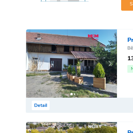
S
P
Bě
1
Detail
P