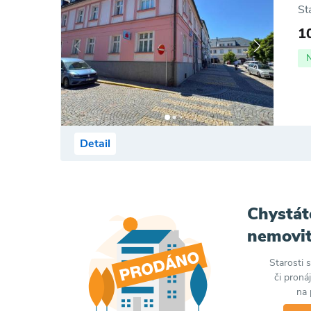
St
1
Detail
Chystát
nemovit
Starosti 
či proná
na 