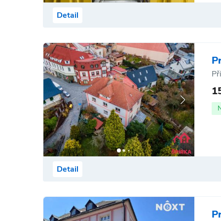
Detail
P
Př
1
Detail
P