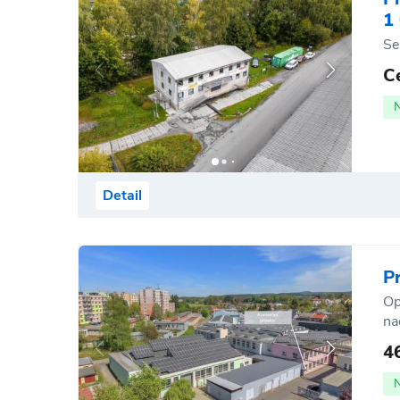
1
Se
C
Detail
P
Op
na
4