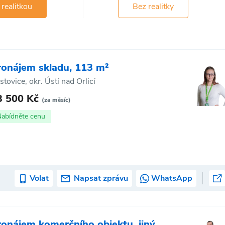
 realitkou
Bez realitky
ronájem skladu, 113 m²
stovice, okr. Ústí nad Orlicí
3 500 Kč
(za měsíc)
Nabídněte cenu
Volat
Napsat zprávu
WhatsApp
ronájem komerčního objektu, jiný,