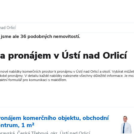
nad Orlicí
i jsme ale
36
podobných nemovitostí.
a pronájem v Ústí nad Orlicí
ové nabídky komerčních prostor k pronájmu v Ústí nad Orlicí a okolí. Vybírat můžete z
obé pronájmy. V detailu každé nabídky naleznete všechny důležité informace. Je možn
taktní formulář pro komunikaci s makléřem.
ronájem komerčního objektu, obchodní
entrum, 1 m²
ravská, Česká Třebová, okr. Ústí nad Orlicí