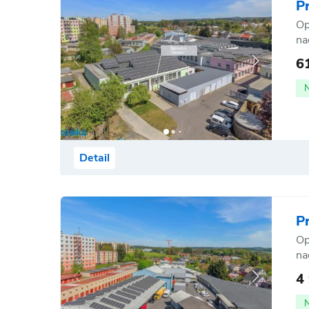
P
Op
na
6
Detail
P
Op
na
4