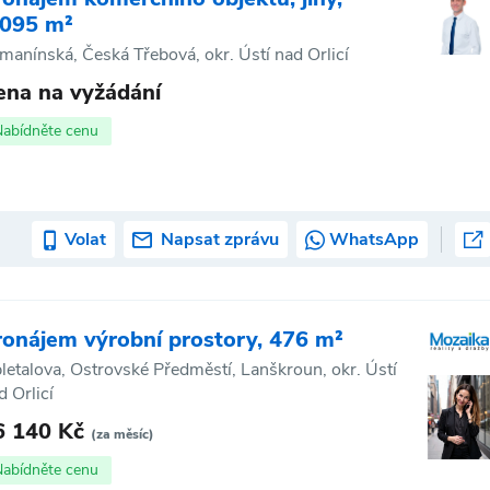
 095 m²
manínská, Česká Třebová, okr. Ústí nad Orlicí
ena na vyžádání
Nabídněte cenu
Volat
Napsat zprávu
WhatsApp
ronájem výrobní prostory, 476 m²
letalova, Ostrovské Předměstí, Lanškroun, okr. Ústí
d Orlicí
6 140 Kč
(za měsíc)
Nabídněte cenu