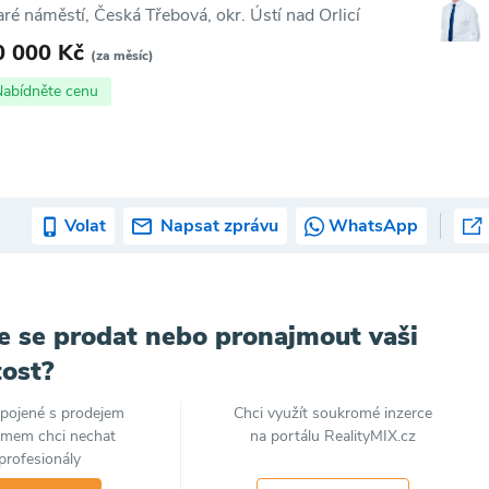
aré náměstí, Česká Třebová, okr. Ústí nad Orlicí
0 000 Kč
(za měsíc)
Nabídněte cenu
Volat
Napsat zprávu
WhatsApp
e se prodat nebo pronajmout vaši
ost?
spojené s prodejem
Chci využít soukromé inzerce
jmem chci nechat
na portálu RealityMIX.cz
profesionály