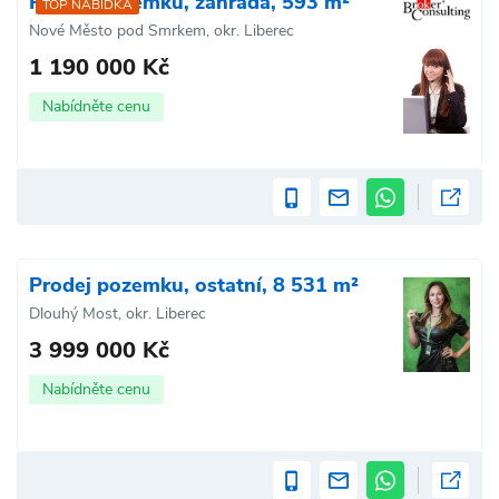
Prodej pozemku, zahrada, 593 m²
TOP NABÍDKA
Nové Město pod Smrkem, okr. Liberec
1 190 000 Kč
Nabídněte cenu
Prodej pozemku, ostatní, 8 531 m²
Dlouhý Most, okr. Liberec
3 999 000 Kč
Nabídněte cenu