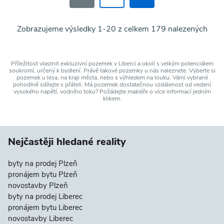
Zobrazujeme výsledky 1-20 z celkem 179 nalezených
Příležitost vlastnit exkluzivní pozemek v Liberci a okolí s velkým potenciálem
soukromí, určený k bydlení. Právě takové pozemky u nás naleznete. Vyberte si
pozemek u lesa, na kraji města, nebo s výhledem na louku. Vámi vybrané
pohodlně sdílejte s přáteli. Má pozemek dostatečnou vzdálenost od vedení
vysokého napětí, vodního toku? Požádejte makléře o více informací jedním
klikem.
Nejčastěji hledané reality
byty na prodej Plzeň
pronájem bytu Plzeň
novostavby Plzeň
byty na prodej Liberec
pronájem bytu Liberec
novostavby Liberec