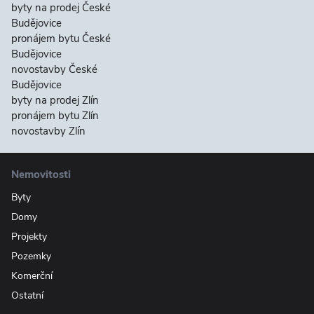
byty na prodej České
Budějovice
pronájem bytu České
Budějovice
novostavby České
Budějovice
byty na prodej Zlín
pronájem bytu Zlín
novostavby Zlín
Nemovitosti
Byty
Domy
Projekty
Pozemky
Komerční
Ostatní