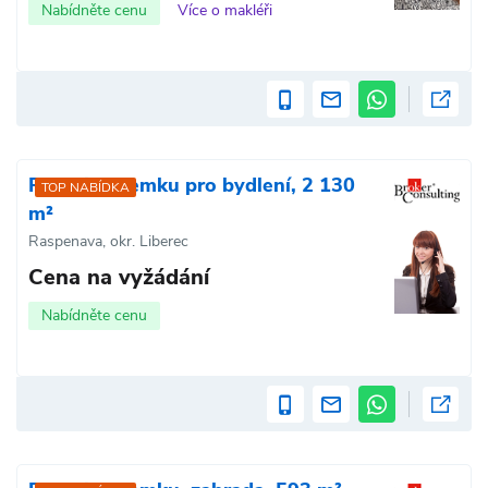
Nabídněte cenu
Více o makléři
Prodej pozemku pro bydlení, 2 130
TOP NABÍDKA
m²
Raspenava, okr. Liberec
Cena na vyžádání
Nabídněte cenu