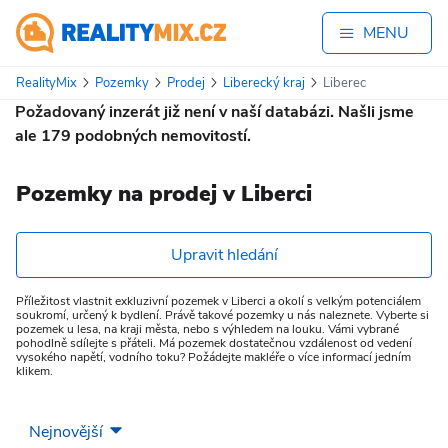
MENU
RealityMix
Pozemky
Prodej
Liberecký kraj
Liberec
Požadovaný inzerát již není v naší databázi. Našli jsme
ale
179
podobných nemovitostí.
Pozemky na prodej v Liberci
Upravit hledání
Příležitost vlastnit exkluzivní pozemek v Liberci a okolí s velkým potenciálem
soukromí, určený k bydlení. Právě takové pozemky u nás naleznete. Vyberte si
pozemek u lesa, na kraji města, nebo s výhledem na louku. Vámi vybrané
pohodlně sdílejte s přáteli. Má pozemek dostatečnou vzdálenost od vedení
vysokého napětí, vodního toku? Požádejte makléře o více informací jedním
klikem.