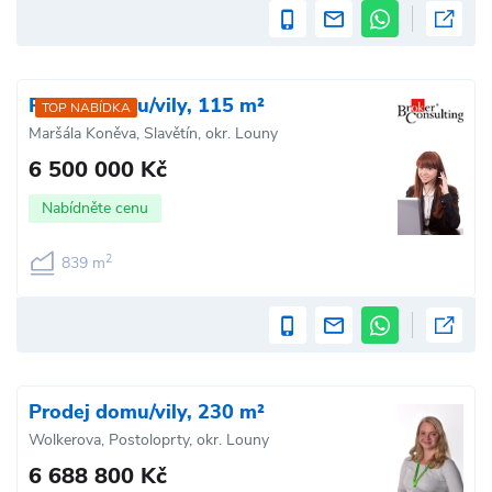
Prodej domu/vily, 115 m²
TOP NABÍDKA
Maršála Koněva, Slavětín, okr. Louny
6 500 000 Kč
Nabídněte cenu
2
839 m
Prodej domu/vily, 230 m²
Wolkerova, Postoloprty, okr. Louny
6 688 800 Kč