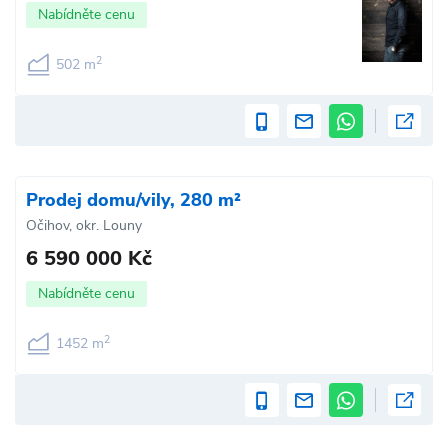
Nabídněte cenu
2
502 m
Prodej domu/vily, 280 m²
Očihov, okr. Louny
6 590 000 Kč
Nabídněte cenu
2
1452 m