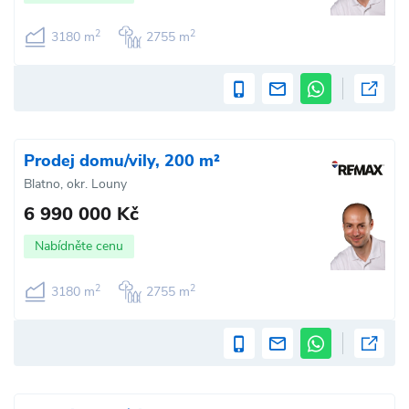
2
2
3180 m
2755 m
Prodej domu/vily, 200 m²
Blatno, okr. Louny
6 990 000 Kč
Nabídněte cenu
2
2
3180 m
2755 m