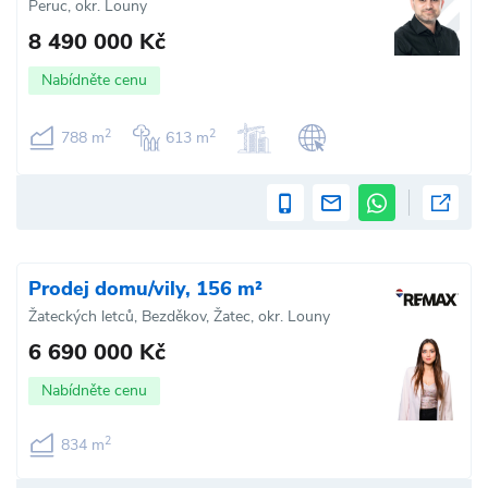
Peruc, okr. Louny
8 490 000 Kč
Nabídněte cenu
2
2
788 m
613 m
Prodej domu/vily, 156 m²
Žateckých letců, Bezděkov, Žatec, okr. Louny
6 690 000 Kč
Nabídněte cenu
2
834 m