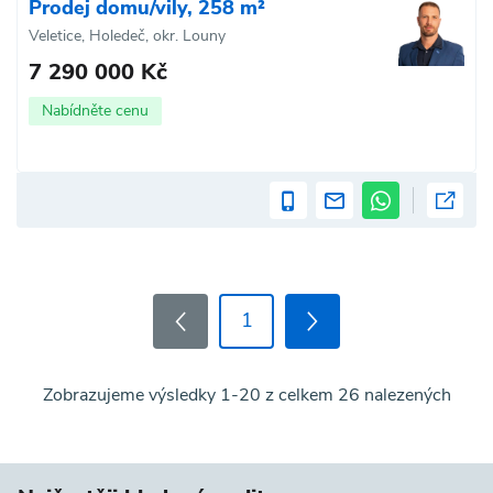
Prodej domu/vily, 258 m²
Veletice, Holedeč, okr. Louny
7 290 000 Kč
Nabídněte cenu
1
Zobrazujeme výsledky 1-20 z celkem 26 nalezených