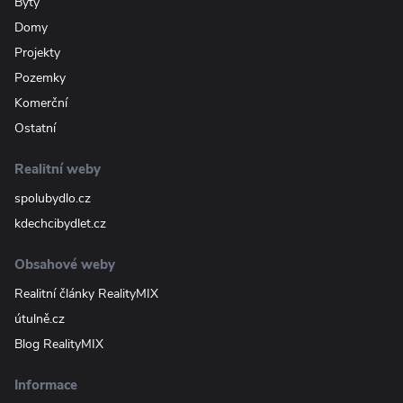
Byty
Domy
Projekty
Pozemky
Komerční
Ostatní
Realitní weby
spolubydlo.cz
kdechcibydlet.cz
Obsahové weby
Realitní články RealityMIX
útulně.cz
Blog RealityMIX
Informace