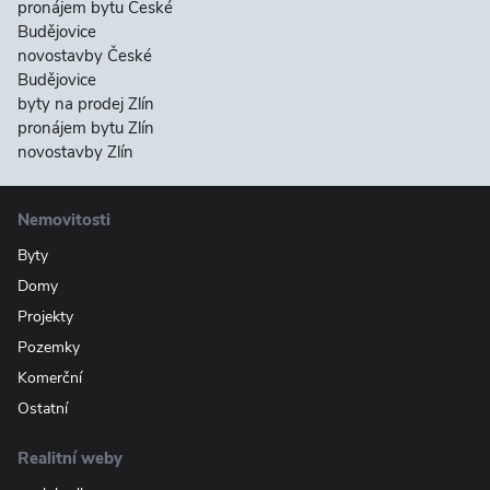
pronájem bytu České
Budějovice
novostavby České
Budějovice
byty na prodej Zlín
pronájem bytu Zlín
novostavby Zlín
Nemovitosti
Byty
Domy
Projekty
Pozemky
Komerční
Ostatní
Realitní weby