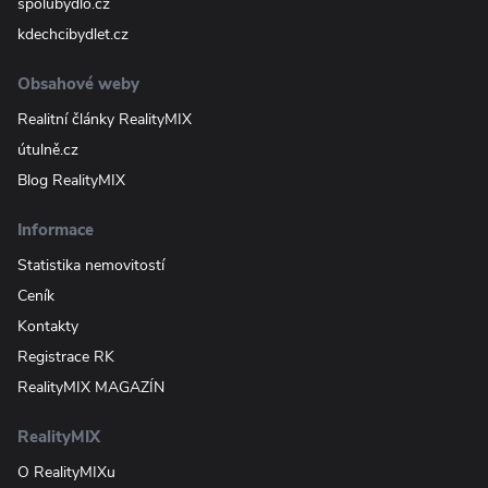
spolubydlo.cz
kdechcibydlet.cz
Obsahové weby
Realitní články RealityMIX
útulně.cz
Blog RealityMIX
Informace
Statistika nemovitostí
Ceník
Kontakty
Registrace RK
RealityMIX MAGAZÍN
RealityMIX
O RealityMIXu