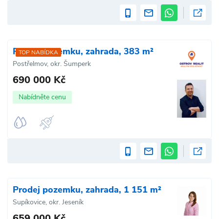
Prodej pozemku, zahrada, 383 m²
TOP NABÍDKA
Postřelmov, okr. Šumperk
690 000 Kč
Nabídněte cenu
Prodej pozemku, zahrada, 1 151 m²
Supíkovice, okr. Jeseník
659 000 Kč