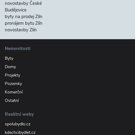
novostavby České
Budějovice
byty na prodej Zlín
pronájem bytu Zlín
novostavby Zlín
Nemovitosti
Byty
Domy
Projekty
Pozemky
Komerční
Ostatní
Realitní weby
spolubydlo.cz
kdechcibydlet.cz