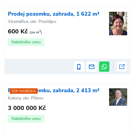
Prodej pozemku, zahrada, 1 622 m²
Víceměřice, okr. Prostějov
600 Kč
2
(za m
)
Nabídněte cenu
Prodej pozemku, zahrada, 2 413 m²
TOP NABÍDKA
Kokory, okr. Přerov
3 000 000 Kč
Nabídněte cenu