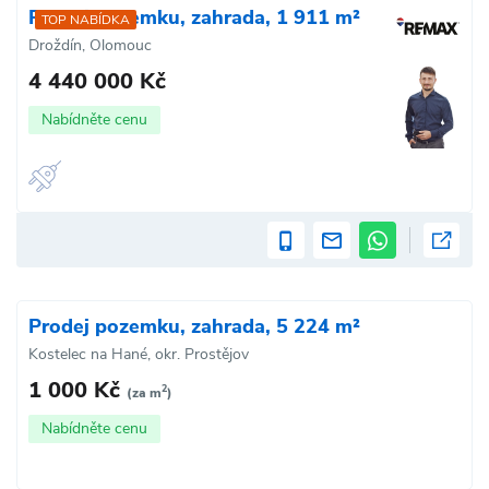
Prodej pozemku, zahrada, 1 911 m²
TOP NABÍDKA
Droždín, Olomouc
4 440 000 Kč
Nabídněte cenu
Prodej pozemku, zahrada, 5 224 m²
Kostelec na Hané, okr. Prostějov
1 000 Kč
2
(za m
)
Nabídněte cenu