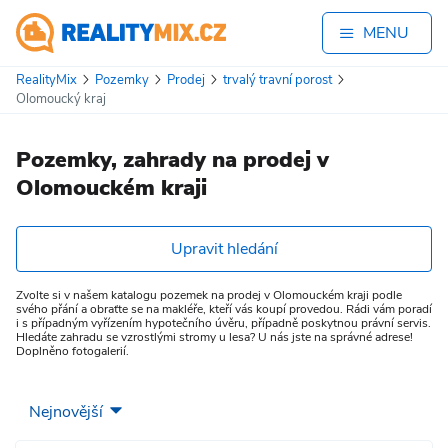
MENU
RealityMix
Pozemky
Prodej
trvalý travní porost
Olomoucký kraj
Pozemky, zahrady na prodej v
Olomouckém kraji
Upravit hledání
Zvolte si v našem katalogu pozemek na prodej v Olomouckém kraji podle
svého přání a obraťte se na makléře, kteří vás koupí provedou. Rádi vám poradí
i s případným vyřízením hypotečního úvěru, případně poskytnou právní servis.
Hledáte zahradu se vzrostlými stromy u lesa? U nás jste na správné adrese!
Doplněno fotogalerií.