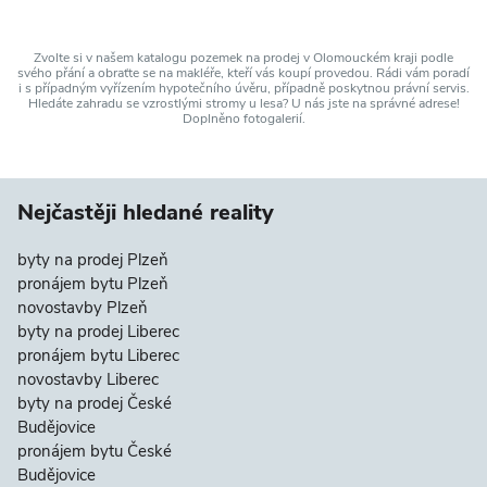
Zvolte si v našem katalogu pozemek na prodej v Olomouckém kraji podle
svého přání a obraťte se na makléře, kteří vás koupí provedou. Rádi vám poradí
i s případným vyřízením hypotečního úvěru, případně poskytnou právní servis.
Hledáte zahradu se vzrostlými stromy u lesa? U nás jste na správné adrese!
Doplněno fotogalerií.
Nejčastěji hledané reality
byty na prodej Plzeň
pronájem bytu Plzeň
novostavby Plzeň
byty na prodej Liberec
pronájem bytu Liberec
novostavby Liberec
byty na prodej České
Budějovice
pronájem bytu České
Budějovice