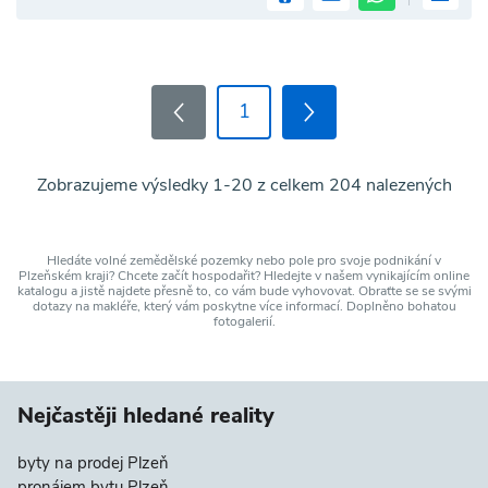
1
Zobrazujeme výsledky 1-20 z celkem 204 nalezených
Hledáte volné zemědělské pozemky nebo pole pro svoje podnikání v
Plzeňském kraji? Chcete začít hospodařit? Hledejte v našem vynikajícím online
katalogu a jistě najdete přesně to, co vám bude vyhovovat. Obraťte se se svými
dotazy na makléře, který vám poskytne více informací. Doplněno bohatou
fotogalerií.
Nejčastěji hledané reality
byty na prodej Plzeň
pronájem bytu Plzeň