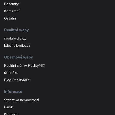
Pozemky
Komerční
Ostatní
Realitní weby
spolubydlo.cz
kdechcibydlet.cz
Obsahové weby
Realitní články RealityMIX
útulně.cz
Blog RealityMIX
Informace
Statistika nemovitostí
Ceník
Kontakty