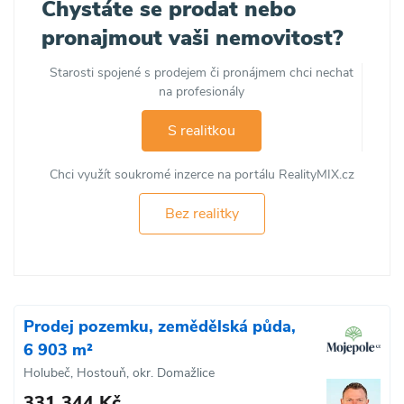
Chystáte se prodat nebo
pronajmout vaši nemovitost?
Starosti spojené s prodejem či pronájmem chci nechat
na profesionály
S realitkou
Chci využít soukromé inzerce na portálu RealityMIX.cz
Bez realitky
Prodej pozemku, zemědělská půda,
6 903 m²
Holubeč, Hostouň, okr. Domažlice
331 344 Kč