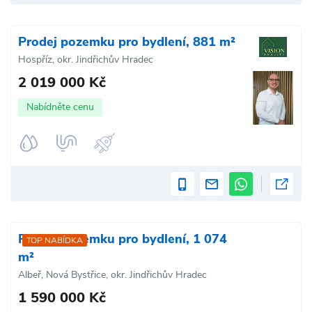
Prodej pozemku pro bydlení, 881 m²
Hospříz, okr. Jindřichův Hradec
2 019 000 Kč
Nabídněte cenu
Prodej pozemku pro bydlení, 1 074
TOP NABÍDKA
m²
Albeř, Nová Bystřice, okr. Jindřichův Hradec
1 590 000 Kč