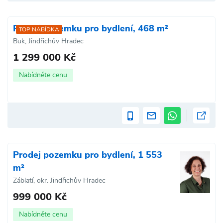
Prodej pozemku pro bydlení, 468 m²
TOP NABÍDKA
Buk, Jindřichův Hradec
1 299 000 Kč
Nabídněte cenu
Prodej pozemku pro bydlení, 1 553
m²
Záblatí, okr. Jindřichův Hradec
999 000 Kč
Nabídněte cenu