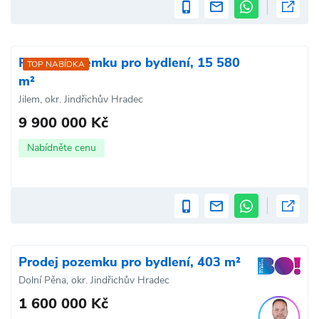
Prodej pozemku pro bydlení, 15 580
TOP NABÍDKA
m²
Jilem, okr. Jindřichův Hradec
9 900 000 Kč
Nabídněte cenu
Prodej pozemku pro bydlení, 403 m²
Dolní Pěna, okr. Jindřichův Hradec
1 600 000 Kč