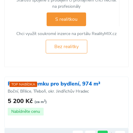
Starosti spojené s prodejem či pronájmem chci nechat
na profesionály
S realitkou
Chci využít soukromé inzerce na portálu RealityMIX.cz
Bez realitky
Prodej pozemku pro bydlení, 974 m²
TOP NABÍDKA
Boční, Břilice, Třeboň, okr. Jindřichův Hradec
5 200 Kč
2
(za m
)
Nabídněte cenu