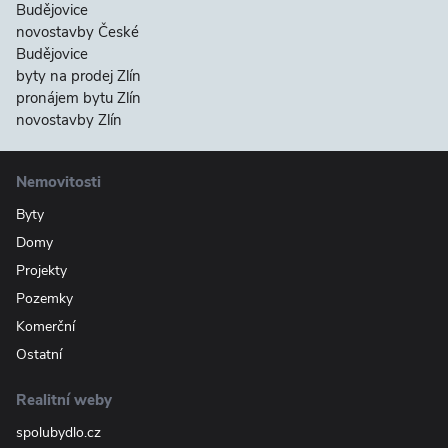
Budějovice
novostavby České
Budějovice
byty na prodej Zlín
pronájem bytu Zlín
novostavby Zlín
Nemovitosti
Byty
Domy
Projekty
Pozemky
Komerční
Ostatní
Realitní weby
spolubydlo.cz