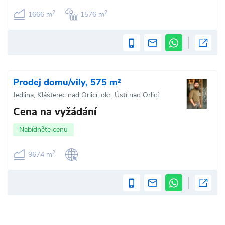
2
2
1666 m
1576 m
Prodej domu/vily, 575 m²
Jedlina, Klášterec nad Orlicí, okr. Ústí nad Orlicí
Cena na vyžádání
Nabídněte cenu
2
9674 m