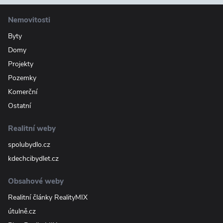
Nemovitosti
Byty
Domy
Projekty
Pozemky
Komerční
Ostatní
Realitní weby
spolubydlo.cz
kdechcibydlet.cz
Obsahové weby
Realitní články RealityMIX
útulně.cz