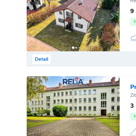
Re
9
Detail
P
Zi
3