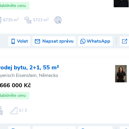
Nabídněte cenu
2
2
6735 m
5723 m
Volat
Napsat zprávu
WhatsApp
rodej bytu, 2+1, 55 m²
yerisch Eisenstein, Německo
 666 000 Kč
Nabídněte cenu
3 / 3