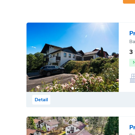
P
Ba
3
Detail
P