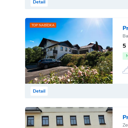
Detail
TOP NABÍDKA
P
Ba
5
Detail
P
Ze