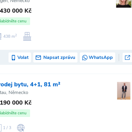
gen, Německo
 430 000 Kč
Nabídněte cenu
2
438 m
Volat
Napsat zprávu
WhatsApp
rodej bytu, 4+1, 81 m²
ttau, Německo
 190 000 Kč
Nabídněte cenu
1 / 3