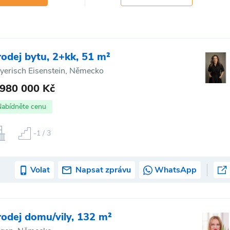
rodej bytu, 2+kk, 51 m²
yerisch Eisenstein, Německo
 980 000 Kč
Nabídněte cenu
-1 / 3
Volat
Napsat zprávu
WhatsApp
rodej domu/vily, 132 m²