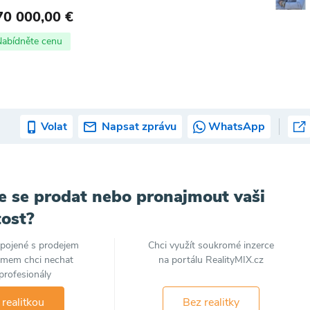
70 000,00 €
Nabídněte cenu
Volat
Napsat zprávu
WhatsApp
e se prodat nebo pronajmout vaši
ost?
spojené s prodejem
Chci využít soukromé inzerce
jmem chci nechat
na portálu RealityMIX.cz
profesionály
 realitkou
Bez realitky