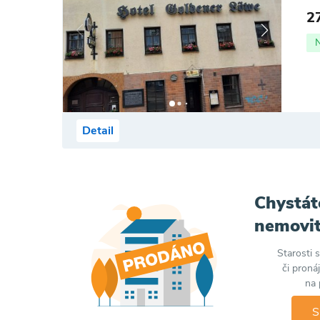
2
Detail
Chystát
nemovit
Starosti 
či proná
na 
S