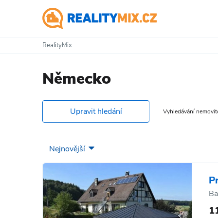
RealityMix
Německo
Upravit hledání
Vyhledávání nemovitos
P
Ba
1