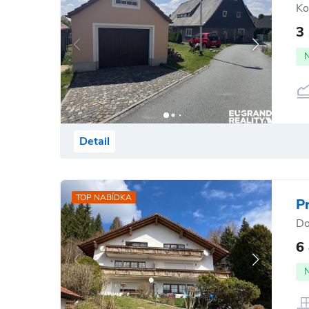
Ko
3
Detail
TOP NABÍDKA
P
Do
6