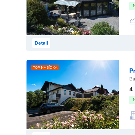
Detail
TOP NABÍDKA
P
Ba
4