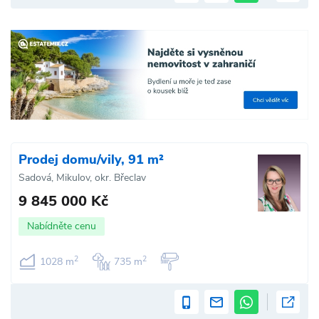
Prodej domu/vily, 91 m²
Sadová, Mikulov, okr. Břeclav
9 845 000 Kč
Nabídněte cenu
2
2
1028 m
735 m