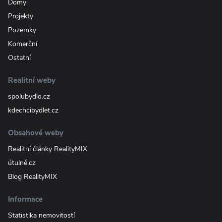
Domy
Projekty
Pozemky
Komerční
Ostatní
Realitní weby
spolubydlo.cz
kdechcibydlet.cz
Obsahové weby
Realitní články RealityMIX
útulně.cz
Blog RealityMIX
Informace
Statistika nemovitostí