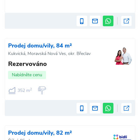
Prodej domu/vily, 84 m²
Kukvická, Moravská Nová Ves, okr. Břeclav
Rezervováno
Nabídněte cenu
2
352 m
Prodej domu/vily, 82 m²