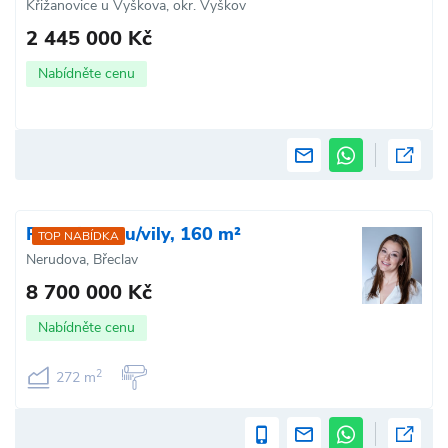
Křižanovice u Vyškova, okr. Vyškov
2 445 000 Kč
Nabídněte cenu
Prodej domu/vily, 160 m²
TOP NABÍDKA
Nerudova, Břeclav
8 700 000 Kč
Nabídněte cenu
2
272 m