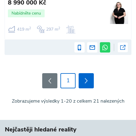
8 990 000 Kč
Nabídněte cenu
2
2
419 m
297 m
1
Zobrazujeme výsledky 1-20 z celkem 21 nalezených
Nejčastěji hledané reality