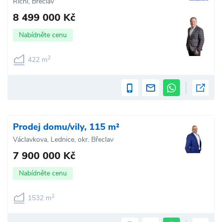
Říční, Břeclav
8 499 000 Kč
Nabídněte cenu
2
422 m
Prodej domu/vily, 115 m²
Václavkova, Lednice, okr. Břeclav
7 900 000 Kč
Nabídněte cenu
2
1532 m