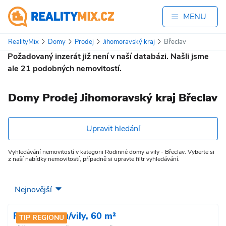
MENU
RealityMix
Domy
Prodej
Jihomoravský kraj
Břeclav
Požadovaný inzerát již není v naší databázi. Našli jsme
ale
21
podobných nemovitostí.
Domy Prodej Jihomoravský kraj Břeclav
Upravit hledání
Vyhledávání nemovitostí v kategorii Rodinné domy a vily - Břeclav. Vyberte si
z naší nabídky nemovitostí, případně si upravte filtr vyhledávání.
Prodej domu/vily, 60 m²
TIP REGIONU