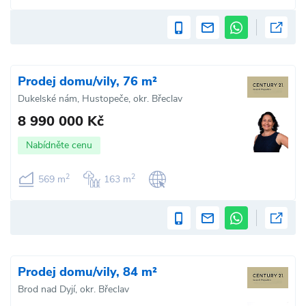
Prodej domu/vily, 76 m²
Dukelské nám, Hustopeče, okr. Břeclav
8 990 000 Kč
Nabídněte cenu
2
2
569 m
163 m
Prodej domu/vily, 84 m²
Brod nad Dyjí, okr. Břeclav