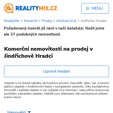
MENU
RealityMix
Komerční
Prodej
Jihočeský kraj
Jindřichův Hradec
Požadovaný inzerát již není v naší databázi. Našli jsme
ale
37
podobných nemovitostí.
Komerční nemovitosti na prodej v
Jindřichově Hradci
Upravit hledání
Vyberte si ze široké nabídky obchodních prostor, kanceláří, dílen, hal, a mnoha
dalších objektů v Jindřichově Hradci s kompletním zázemím. Díky kontaktnímu
formuláři v každém detailu si lze vyžádat více informací, nebo přímo rezervovat
prohlídku vybraného objektu. Makléři jsou připraveni vám poskytnout veškerý
právní servis.