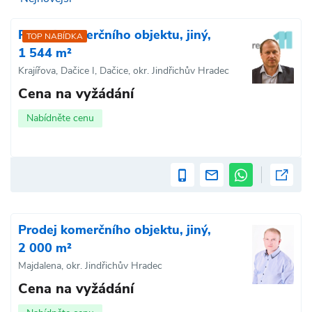
Prodej komerčního objektu, jiný,
TOP NABÍDKA
1 544 m²
Krajířova, Dačice I, Dačice, okr. Jindřichův Hradec
Cena na vyžádání
Nabídněte cenu
Prodej komerčního objektu, jiný,
2 000 m²
Majdalena, okr. Jindřichův Hradec
Cena na vyžádání