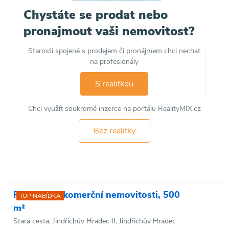
Chystáte se prodat nebo
pronajmout vaši nemovitost?
Starosti spojené s prodejem či pronájmem chci nechat
na profesionály
S realitkou
Chci využít soukromé inzerce na portálu RealityMIX.cz
Bez realitky
Prodej jiné komerční nemovitosti, 500
TOP NABÍDKA
m²
Stará cesta, Jindřichův Hradec II, Jindřichův Hradec