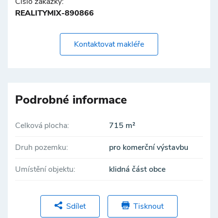
Číslo zakázky:
REALITYMIX-890866
Kontaktovat makléře
Podrobné informace
Celková plocha:
715 m²
Druh pozemku:
pro komerční výstavbu
Umístění objektu:
klidná část obce
Sdílet
Tisknout