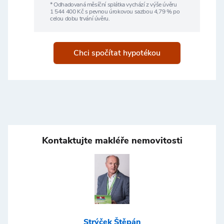
* Odhadovaná měsíční splátka vychází z výše úvěru
1 544 400
Kč s pevnou úrokovou sazbou
4,79
% po
celou dobu trvání úvěru.
Chci spočítat hypotékou
Kontaktujte makléře nemovitosti
Strýček Štěpán