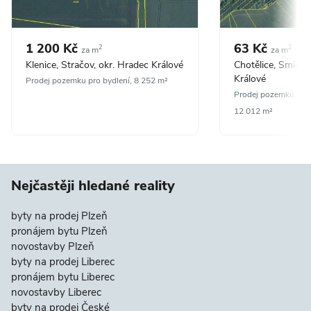
1 200 Kč
63 Kč
2
2
za m
za m
Klenice, Stračov, okr. Hradec Králové
Chotělice, Smidar
Králové
Prodej pozemku pro bydlení, 8 252 m²
Prodej pozemku, ze
12 012 m²
Nejčastěji hledané reality
byty na prodej Plzeň
pronájem bytu Plzeň
novostavby Plzeň
byty na prodej Liberec
pronájem bytu Liberec
novostavby Liberec
byty na prodej České