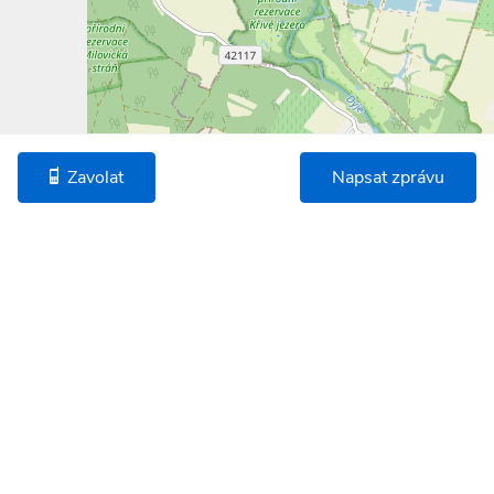
Zavolat
Napsat zprávu
©
OpenStreetMap
* Umístění na mapě je na základě GPS informací dodaných realitní kanceláří.
Podobné nemovitosti