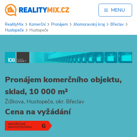
MENU
RealityMix
Komerční
Pronájem
Jihomoravský kraj
Břeclav
Hustopeče
Hustopeče
Pronájem komerčního objektu,
sklad, 10 000 m²
Žižkova, Hustopeče, okr. Břeclav
Cena na vyžádání
MIMOŘÁDNĚ
G
NEHOSPODÁRNÁ