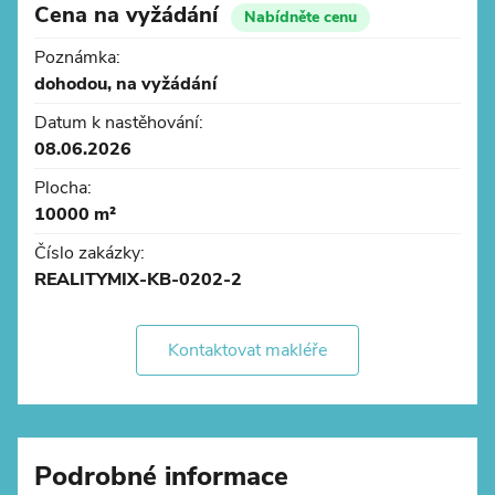
Cena na vyžádání
Nabídněte cenu
Poznámka:
Lokalita
dohodou, na vyžádání
- areál se nachází u exitu 25 z D2
Datum k nastěhování:
- autobusová zastávka v docházkové vzdálenosti
08.06.2026
- 25 km od Brna
Plocha:
10000 m²
Číslo zakázky:
REALITYMIX-KB-0202-2
Kontaktovat makléře
Podrobné informace