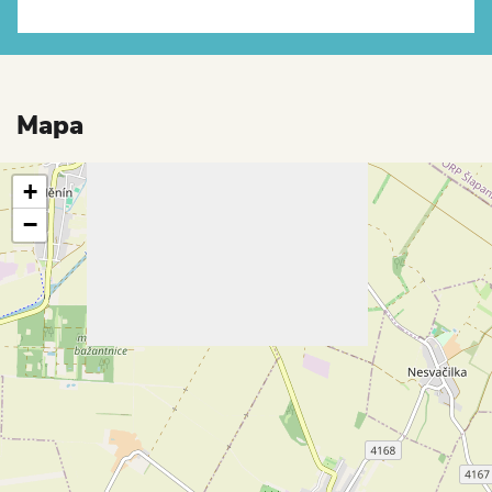
Mapa
+
−