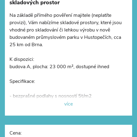
skladových prostor
Na základě přímého pověření majitele (neplatíte
provizi), Vám nabízíme skladové prostory, které jsou
vhodné pro skladování či lehkou výrobu v nově
©
OpenStreetMap
budovaném průmyslovém parku v Hustopečích, cca
25 km od Brna.
K dispozici:
budova A, plocha: 23 000 m², dostupné ihned
Specifikace:
- bezprašné podlahy s nosností 5t/m2
- rastr sloupů 12x24 m
více
- kanceláře, sociální zázemí nebo showroom dle
požadavků klienta -
- dostatečné manipulační i parkovací plochy u budovy
- sprinklery , LED osvětlení
Cena: