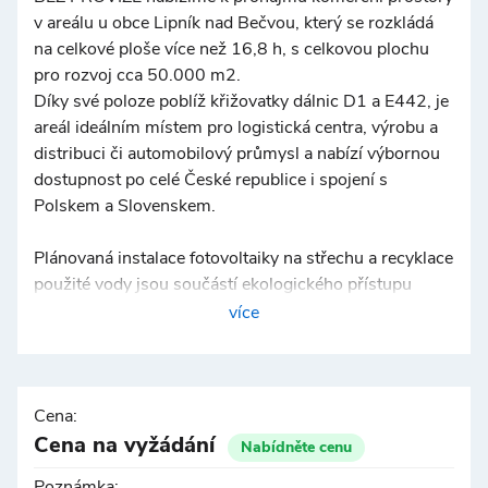
v areálu u obce Lipník nad Bečvou, který se rozkládá
©
OpenStreetMap
na celkové ploše více než 16,8 h, s celkovou plochu
pro rozvoj cca 50.000 m2.
Díky své poloze poblíž křižovatky dálnic D1 a E442, je
areál ideálním místem pro logistická centra, výrobu a
distribuci či automobilový průmysl a nabízí výbornou
dostupnost po celé České republice i spojení s
Polskem a Slovenskem.
Plánovaná instalace fotovoltaiky na střechu a recyklace
použité vody jsou součástí ekologického přístupu
parku. Dostupnost MHD.
více
AKTUÁLNĚ
⦿ Výstavba haly 37.684 m2
⦿ Možnost dělení jednotky 6.686 m2
Cena:
⦿ Dodání do cca 6 - 8 měsíců formou výstavby na
Cena na vyžádání
Nabídněte cenu
míru
Poznámka: