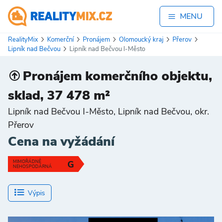
MENU
RealityMix
Komerční
Pronájem
Olomoucký kraj
Přerov
Lipník nad Bečvou
Lipník nad Bečvou I-Město
Pronájem komerčního objektu,
sklad, 37 478 m²
Lipník nad Bečvou I-Město, Lipník nad Bečvou, okr.
Přerov
Cena na vyžádání
MIMOŘÁDNĚ
G
NEHOSPODÁRNÁ
Výpis