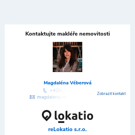
Kontaktujte makléře nemovitosti
Magdaléna Véberová
+420 736 746 148
Zobrazit kontakt
magdalena.veberova@lokatio.cz
reLokatio s.r.o.