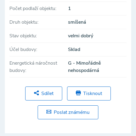
Počet podlaží objektu:
1
CENA
Cena závisí na délce smlouvy.
Druh objektu:
smíšená
Pro konkrétní nabídku nás neváhejte kontaktovat.
Více informací rádi poskytneme na vyžádání.
Stav objektu:
velmi dobrý
Jedná se o výstavbu na míru, tj. použito ilustrační foto
Účel budovy:
Sklad
z již realizovaných projektů nebo stávajících budov.
Rádi poskytneme více informací na vyžádání.
Energetická náročnost
G - Mimořádně
budovy:
nehospodárná
Sdílet
Tisknout
Poslat známému