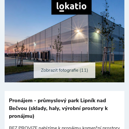
Zobrazit fotografie (11)
+
−
Pronájem - průmyslový park Lipník nad
Bečvou (sklady, haly, výrobní prostory k
pronájmu)
BEZ PROVIZE nabízíme k pronájmu komerční prostory