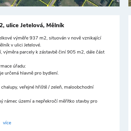
+
−
 ulice Jetelová, Mělník
elkové výměře 937 m2, situován v nově vznikající
ník v ulici Jetelové.
, výměra parcely k zástavbě činí 905 m2, dále část
rmace úřadu:
je určená hlavně pro bydlení.
chalupy, veřejné hřiště / zeleň, maloobchodní
ný rámec území a nepřekročí měřítko stavby pro
ximálně ze 30% plochy daného pozemku
více
u dovedeny na pozemek, kanalizace ani plyn zatím