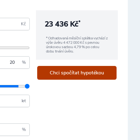
23 436 Kč
*
Kč
* Odhadovaná měsíční splátka vychází z
výše úvěru
4 472 000
Kč s pevnou
úrokovou sazbou
4,79
% po celou
dobu trvání úvěru.
%
Chci spočítat hypotékou
let
%