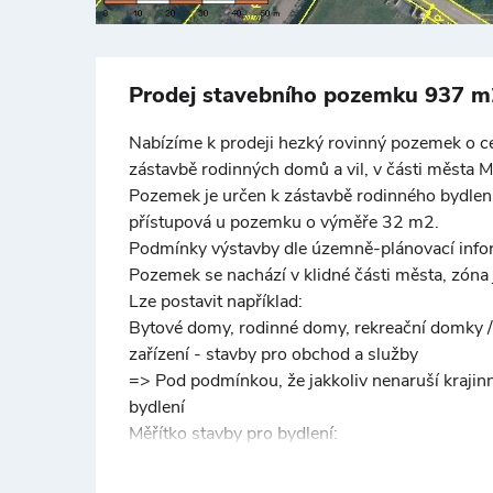
Prodej stavebního pozemku 937 m2,
Nabízíme k prodeji hezký rovinný pozemek o c
zástavbě rodinných domů a vil, v části města Měl
Pozemek je určen k zástavbě rodinného bydlení
přístupová u pozemku o výměře 32 m2.
Podmínky výstavby dle územně-plánovací info
Pozemek se nachází v klidné části města, zóna 
Lze postavit například:
Bytové domy, rodinné domy, rekreační domky / 
zařízení - stavby pro obchod a služby
=> Pod podmínkou, že jakkoliv nenaruší krajin
bydlení
Měřítko stavby pro bydlení:
- Pozemek určený k zástavbě lze zastavět ma
Inženýrské sítě: Elektřina i vodovodní řád jso