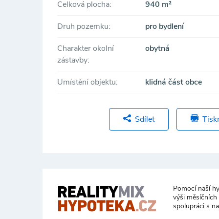
Celková plocha:
940 m²
Druh pozemku:
pro bydlení
Charakter okolní
obytná
zástavby:
Umístění objektu:
klidná část obce
Sdílet
Tisk
Pomocí naší hy
výši měsíčních
spolupráci s n