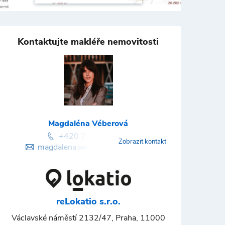
Kontaktujte makléře nemovitosti
Magdaléna Véberová
+420 736 746 148
Zobrazit kontakt
magdalena.veberova@lokatio.cz
reLokatio s.r.o.
Václavské náměstí 2132/47, Praha, 11000