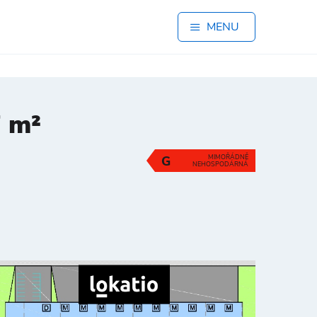
MENU
7 m²
G
MIMOŘÁDNĚ
NEHOSPODÁRNÁ