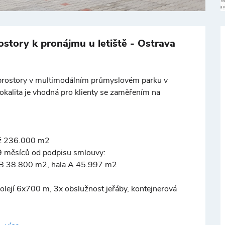
+
−
ostory k pronájmu u letiště - Ostrava
rostory v multimodálním průmyslovém parku v
Lokalita je vhodná pro klienty se zaměřením na
©
OpenStreetMap
než 236.000 m2
9 měsíců od podpisu smlouvy:
 B 38.800 m2, hala A 45.997 m2
olejí 6x700 m, 3x obslužnost jeřáby, kontejnerová