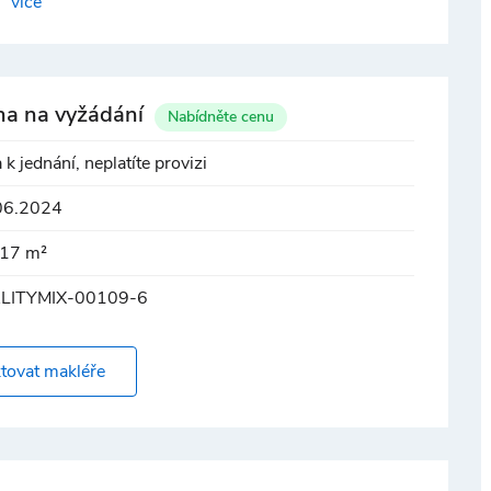
více
dle požadavků klienta
na na vyžádání
Nabídněte cenu
 k jednání, neplatíte provizi
06.2024
 nebo možnost přímého vjezdu
17 m²
LITYMIX-00109-6
eno dle požadavek zájemců
tovat makléře
0 min, Hl. nádraží 30 min), bus Ostrava, Nový Jičín