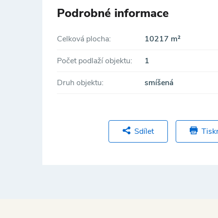
Fotografie slouží jako vizualizace již dokončen
Podrobné informace
Celková plocha:
10217 m²
Počet podlaží objektu:
1
Druh objektu:
smíšená
Sdílet
Tisk