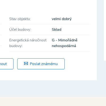
é první etapy výstavby.
Stav objektu:
velmi dobrý
Účel budovy:
Sklad
Energetická náročnost
G - Mimořádně
budovy:
nehospodárná
nout
Poslat známému