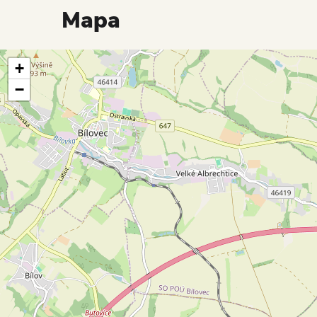
Mapa
+
−