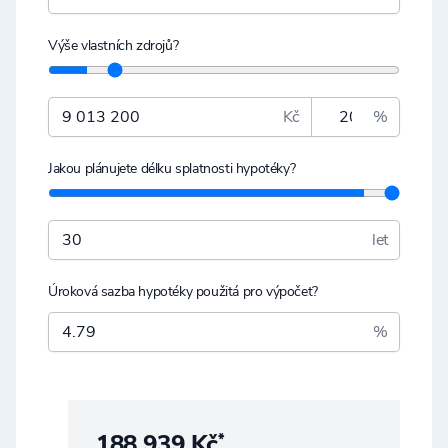
Výše vlastních zdrojů?
Kč
%
Jakou plánujete délku splatnosti hypotéky?
let
Úroková sazba hypotéky použitá pro výpočet?
%
188 939 Kč
*