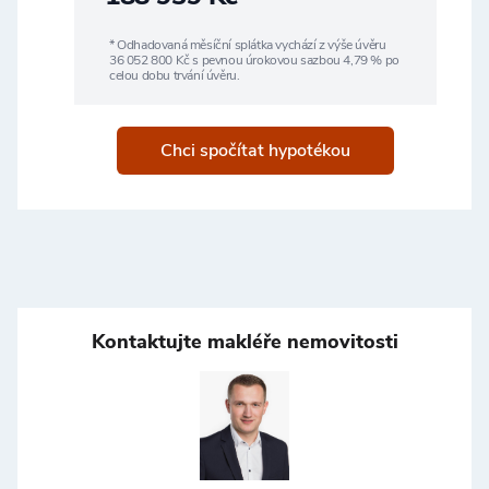
* Odhadovaná měsíční splátka vychází z výše úvěru
36 052 800
Kč s pevnou úrokovou sazbou
4,79
% po
celou dobu trvání úvěru.
Chci spočítat hypotékou
Kontaktujte makléře nemovitosti