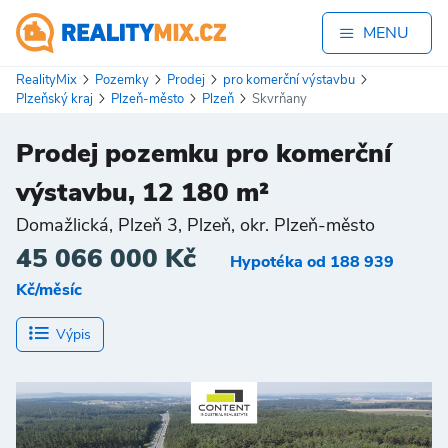
MENU
RealityMix
Pozemky
Prodej
pro komerční výstavbu
Plzeňský kraj
Plzeň-město
Plzeň
Skvrňany
Prodej pozemku pro komerční
výstavbu, 12 180 m²
Domažlická, Plzeň 3, Plzeň, okr. Plzeň-město
45 066 000 Kč
Hypotéka od 188 939
Kč/měsíc
Výpis