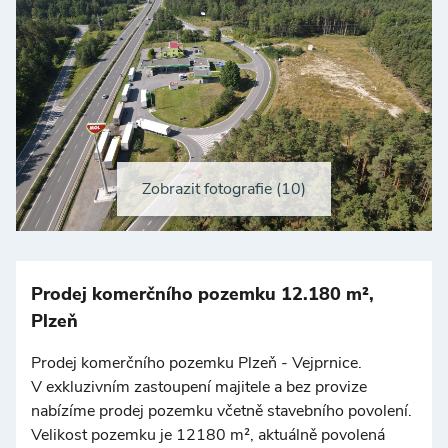
Zobrazit fotografie (10)
+
−
Prodej komerčního pozemku 12.180 m²,
Plzeň
Prodej komerčního pozemku Plzeň - Vejprnice.
V exkluzivním zastoupení majitele a bez provize
nabízíme prodej pozemku včetně stavebního povolení.
©
OpenStreetMap
Velikost pozemku je 12180 m², aktuálně povolená