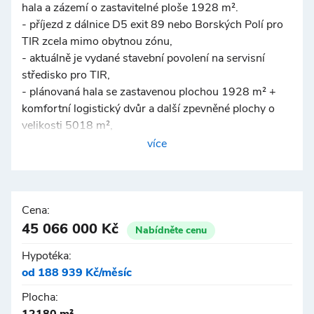
hala a zázemí o zastavitelné ploše 1928 m².
- příjezd z dálnice D5 exit 89 nebo Borských Polí pro
TIR zcela mimo obytnou zónu,
- aktuálně je vydané stavební povolení na servisní
středisko pro TIR,
- plánovaná hala se zastavenou plochou 1928 m² +
komfortní logistický dvůr a další zpevněné plochy o
velikosti 5018 m²,
- maximální povolena výška atiky 12 metrů,
více
- vlastní trafostanice, ostatní sítě na pozemku,
- vhodné skladování, výrobu nebo retail,
- na vyžádaní poskytujeme dokumentaci plánované
budoucí haly.
Cena:
Cena za celek je 45.066.000,-Kč k jednaní.
45 066 000 Kč
Nabídněte cenu
Více informací Vám rádi poskytneme na vyžádaní.
Hypotéka:
od 188 939 Kč/měsíc
Plocha: