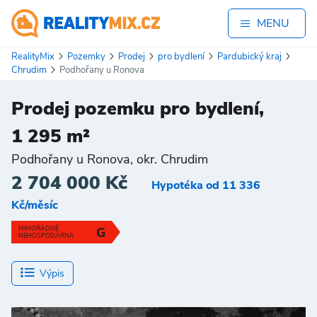
MENU
RealityMix
Pozemky
Prodej
pro bydlení
Pardubický kraj
Chrudim
Podhořany u Ronova
Prodej pozemku pro bydlení,
1 295 m²
Podhořany u Ronova, okr. Chrudim
2 704 000 Kč
Hypotéka od 11 336
Kč/měsíc
MIMOŘÁDNĚ
G
NEHOSPODÁRNÁ
Výpis