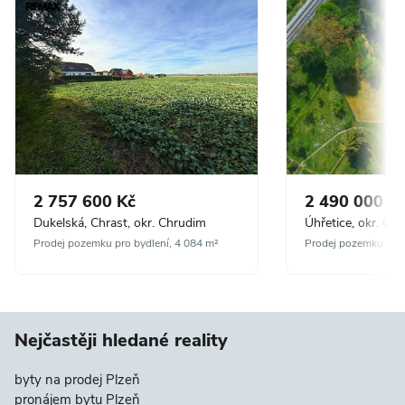
2 757 600 Kč
2 490 000 K
Dukelská, Chrast, okr. Chrudim
Úhřetice, okr. Ch
Prodej pozemku pro bydlení, 4 084 m²
Prodej pozemku pro 
Nejčastěji hledané reality
byty na prodej Plzeň
pronájem bytu Plzeň