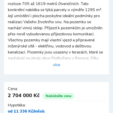
rozloze 705 až 1619 metrů čtverečních. Tato
konkrétní nabídka se týká parcely o výměře 1295 m².
Její umístění i plocha poskytne ideální podmínky pro
realizaci Vašeho životního snu. Na pozemku se
nachází vinný sklep. Příjezd k pozemkům je umožněn
přes nově vybudovanou příjezdovou komunikaci.
Všechny pozemky mají vlastní vjezd a připravené
inženýrské sítě - elektřinu, vodovod a dešťovou
kanalizaci. Pozemky jsou usazeny v terasách, které se
nacházejí na okraji obce Podhořany u Ronova. Díky
své poloze nabízejí skvělou dostupnost do Pardubic,
více
Chrudimi, Kutné Hory i Čáslavi. Okolí je bohaté na
zajímavá místa vhodná pro pěší i cykloturistiku.
Oblíbená vodní nádrž Seč, zámek Žleby a za kulturou
můžete vyrazit po celém Železnohorském regionu.
Cena:
Krásné místo, co říkáte? Chcete vědět víc? Kontaktujte
2 704 000 Kč
Nabídněte cenu
makléře. Lze financovat hypotečním úvěrem. Více info
Hypotéka:
v RK.
od 11 336 Kč/měsíc