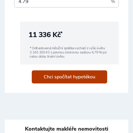
%
11 336 Kč
*
* Odhadovaná měsíční splátka vychází z výše úvěru
2 163 200
Kč s pevnou úrokovou sazbou
4,79
% po
celou dobu trvání úvěru.
Chci spočítat hypotékou
Kontaktujte makléře nemovitosti