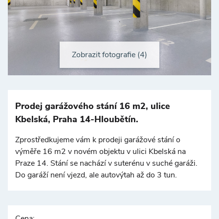
Zobrazit fotografie (4)
+
−
Prodej garážového stání 16 m2, ulice
Kbelská, Praha 14-Hloubětín.
Zprostředkujeme vám k prodeji garážové stání o
výměře 16 m2 v novém objektu v ulici Kbelská na
Praze 14. Stání se nachází v suterénu v suché garáži.
©
OpenStreetMap
Do garáží není vjezd, ale autovýtah až do 3 tun.
Cena: