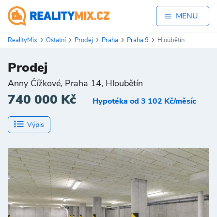
MENU
RealityMix
Ostatní
Prodej
Praha
Praha 9
Hloubětín
Prodej
Anny Čížkové, Praha 14, Hloubětín
740 000 Kč
Hypotéka od 3 102 Kč/měsíc
Výpis