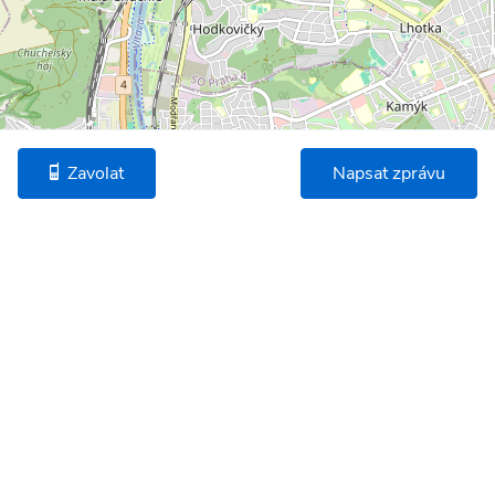
©
OpenStreetMap
* Umístění na mapě je na základě GPS informací dodaných realitní kanceláří.
Zavolat
Napsat zprávu
Podobné nemovitosti