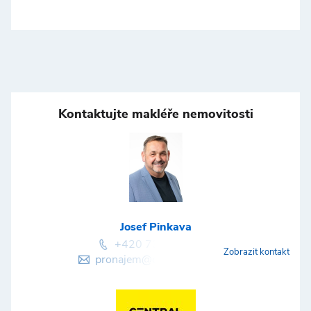
Kontaktujte makléře nemovitosti
Josef Pinkava
+420 737 203 976
Zobrazit kontakt
pronajem@central-group.cz