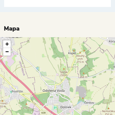
Mapa
+
−