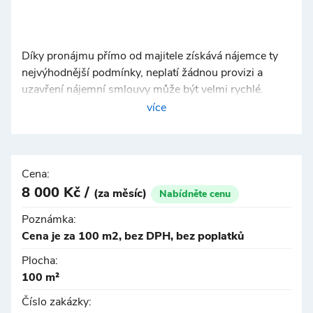
Díky pronájmu přímo od majitele získává nájemce ty
nejvýhodnější podmínky, neplatí žádnou provizi a
uzavření nájemní smlouvy může být velmi rychlé.
více
Hlavní výhody areálu
- Výborná dostupnost MHD
- Přímé napojení na Pražský okruh a dálnice
Cena:
8 000 Kč /
(za měsíc)
Nabídněte cenu
Poznámka:
Cena je za 100 m2, bez DPH, bez poplatků
Plocha:
100 m²
Číslo zakázky: