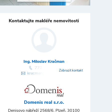
Kontaktujte makléře nemovitosti
Ing. Miloslav Kračman
777 984 994
Zobrazit kontakt
kracman@domenis.cz
Domenis real s.r.o.
Denisovo nábřeží 2568/6, Plzeň, 30100