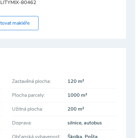
LITYMIX-80462
tovat makléře
Zastavěná plocha:
120 m²
Plocha parcely:
1000 m²
Užitná plocha:
200 m²
Doprava:
silnice, autobus
Občanská vybavenost:
Školka, Pošta