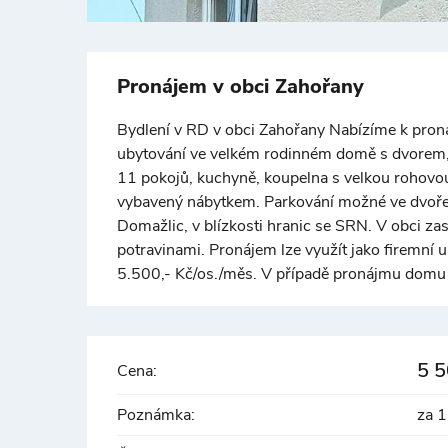
Pronájem v obci Zahořany
Bydlení v RD v obci Zahořany Nabízíme k proná
ubytování ve velkém rodinném domě s dvorem, 
11 pokojů, kuchyně, koupelna s velkou rohov
vybavený nábytkem. Parkování možné ve dvoře,
Domažlic, v blízkosti hranic se SRN. V obci za
potravinami. Pronájem lze využít jako firemní u
5.500,- Kč/os./měs. V případě pronájmu domu 
5 5
Cena:
Poznámka:
za 