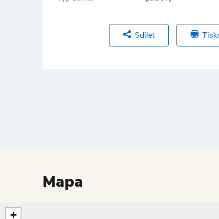
Sdílet
Tisk
Mapa
+