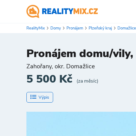
RealityMix
Domy
Pronájem
Plzeňský kraj
Domažlic
Pronájem domu/vily,
Zahořany, okr. Domažlice
5 500 Kč
(za měsíc)
Výpis