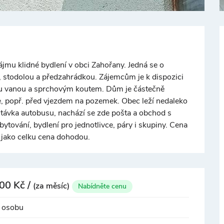
+
−
jmu klidné bydlení v obci Zahořany. Jedná se o
stodolou a předzahrádkou. Zájemcům je k dispozici
ou vanou a sprchovým koutem. Dům je částečně
 popř. před vjezdem na pozemek. Obec leží nedaleko
©
OpenStreetMap
stávka autobusu, nachází se zde pošta a obchod s
bytování, bydlení pro jednotlivce, páry i skupiny. Cena
jako celku cena dohodou.
00 Kč /
(za měsíc)
Nabídněte cenu
1 osobu