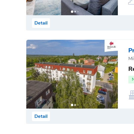
Detail
P
Mí
R
Detail