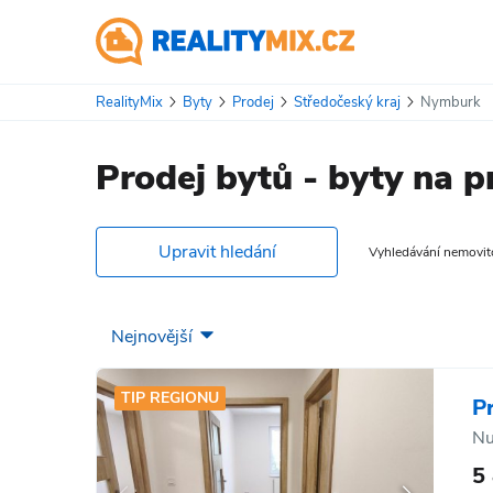
RealityMix
Byty
Prodej
Středočeský kraj
Nymburk
Prodej bytů - byty na 
Upravit hledání
Vyhledávání nemovitos
TIP REGIONU
P
Nu
5