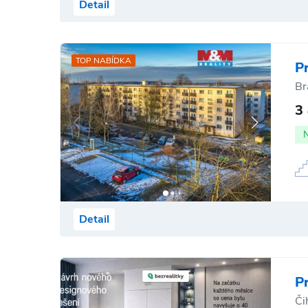
Detail
TOP NABÍDKA
P
Br
3
Detail
P
Či