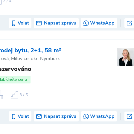
2 / 4
Volat
Napsat zprávu
WhatsApp
rodej bytu, 2+1, 58 m²
rová, Milovice, okr. Nymburk
ezervováno
Nabídněte cenu
3 / 5
Volat
Napsat zprávu
WhatsApp