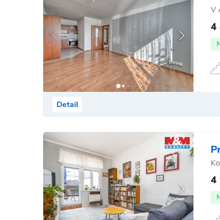
V 
4
Detail
P
Ko
4