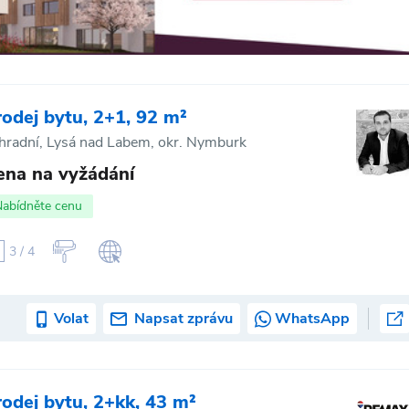
rodej bytu, 2+1, 92 m²
hradní, Lysá nad Labem, okr. Nymburk
ena na vyžádání
Nabídněte cenu
3 / 4
Volat
Napsat zprávu
WhatsApp
rodej bytu, 2+kk, 43 m²