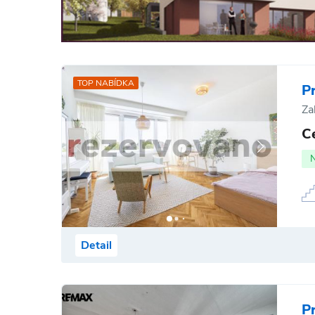
TOP NABÍDKA
P
Za
C
Detail
P