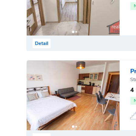
Detail
P
St
4