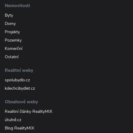
Nemovitosti
Byty
Domy
Projekty
Pozemky
Komerční
Ostatní
Realitní weby
spolubydlo.cz
kdechcibydlet.cz
Obsahové weby
Realitní články RealityMIX
útulně.cz
Blog RealityMIX