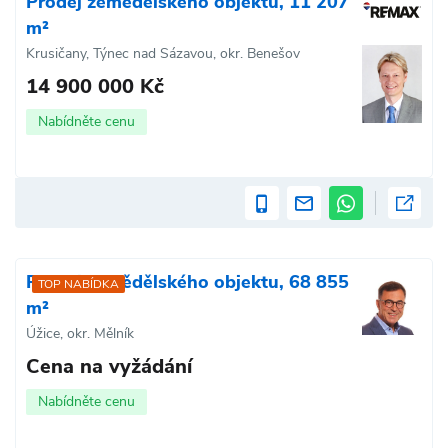
Prodej zemědělského objektu, 11 207
m²
Krusičany, Týnec nad Sázavou, okr. Benešov
14 900 000 Kč
Nabídněte cenu
Prodej zemědělského objektu, 68 855
TOP NABÍDKA
m²
Úžice, okr. Mělník
Cena na vyžádání
Nabídněte cenu