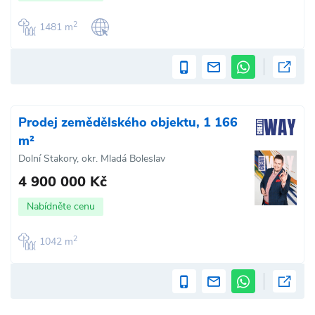
2
1481 m
Prodej zemědělského objektu, 1 166
m²
Dolní Stakory, okr. Mladá Boleslav
4 900 000 Kč
Nabídněte cenu
2
1042 m