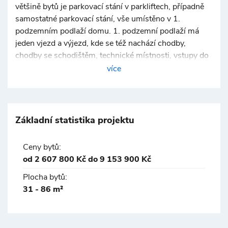
většině bytů je parkovací stání v parkliftech, případně
samostatné parkovací stání, vše umístěno v 1.
podzemním podlaží domu. 1. podzemní podlaží má
jeden vjezd a výjezd, kde se též nachází chodby,
chodby se schodištěm, technické místnosti, vstupy do
výtahů a předávací stanice atd. Velikosti bytů jsou od
více
1+kk do 3+kk, o celkových podlahových plochách od
31 m2 do 86,0 m2. VELIKOU VÝHODOU tohoto
developerského projektu je docházková vzdálenost od
stanice metra Rajská zahrada, trasa B (cca 5 minut
Základní statistika projektu
pěšky) a s tím související výborná dostupnost do
centra Prahy prostřednictvím metra, max. 15 minut. Je
Ceny bytů:
možné využít i autobusovou dopravu s tím, že stanice
od 2 607 800 Kč do 9 153 900 Kč
autobusu je vzdálena cca 100 metrů od domu. Dále je
Plocha bytů:
v místě blízké napojení na městské komunikace a
31 - 86 m²
dálnici D11 na Hradec Králové a rychlostní silnice na
Mladou Boleslav.