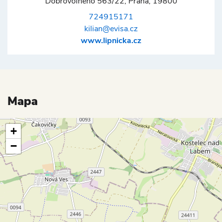
Dobrovolného 563/22, Praha, 19800
724915171
kilian@evisa.cz
www.lipnicka.cz
Mapa
+
−