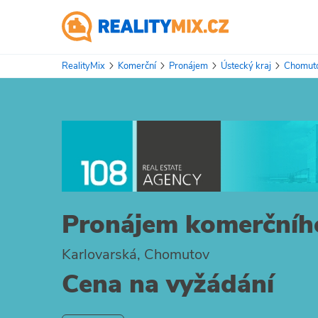
RealityMix
Komerční
Pronájem
Ústecký kraj
Chomut
Pronájem komerčního
Karlovarská, Chomutov
Cena na vyžádání