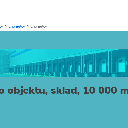
ov
Chomutov
Chomutov
 objektu, sklad, 10 000 m