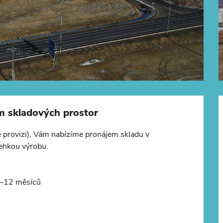
+
−
m skladových prostor
e provizi), Vám nabízíme pronájem skladu v
lehkou výrobu.
©
OpenStreetMap
6–12 měsíců