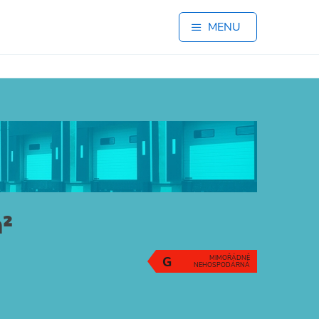
MENU
²
G
MIMOŘÁDNĚ
NEHOSPODÁRNÁ