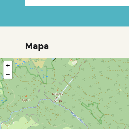
Mapa
+
−