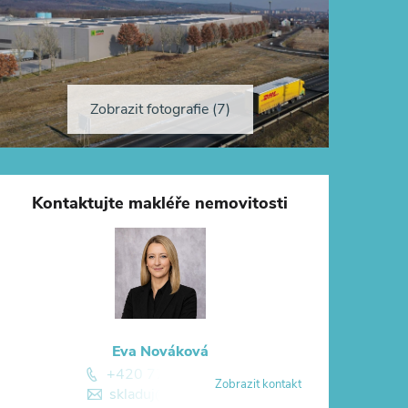
Zobrazit fotografie (7)
Kontaktujte makléře nemovitosti
Eva Nováková
+420 774 881 774
Zobrazit kontakt
skladuj@skladuj.cz