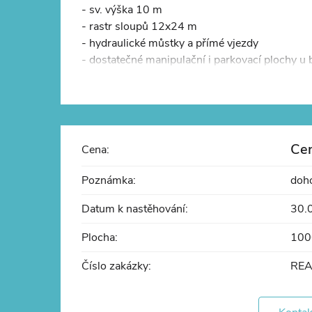
- sv. výška 10 m
- rastr sloupů 12x24 m
- hydraulické můstky a přímé vjezdy
- dostatečné manipulační i parkovací plochy u
- sprinklery
- LED osvětlení
Lokalita
Ce
Cena:
- výborná dostupnost z Prahy
- umístění blízko exitu dálnice D7
Poznámka:
doho
Datum k nastěhování:
30.
Plocha:
100
Číslo zakázky:
REA