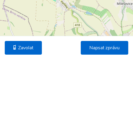
Zavolat
Napsat zprávu
©
OpenStreetMap
* Umístění na mapě je na základě GPS informací dodaných realitní kanceláří.
Podobné nemovitosti