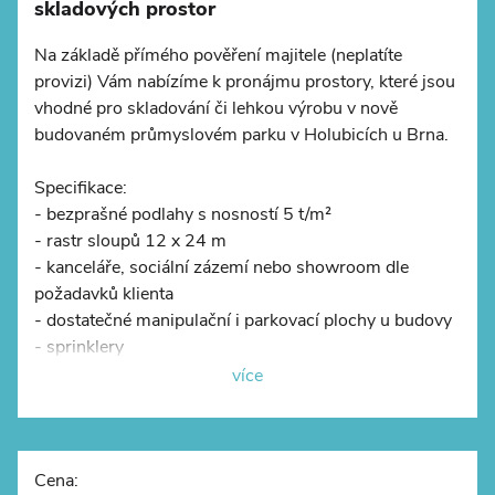
skladových prostor
Na základě přímého pověření majitele (neplatíte
provizi) Vám nabízíme k pronájmu prostory, které jsou
vhodné pro skladování či lehkou výrobu v nově
©
OpenStreetMap
budovaném průmyslovém parku v Holubicích u Brna.
Specifikace:
- bezprašné podlahy s nosností 5 t/m²
- rastr sloupů 12 x 24 m
- kanceláře, sociální zázemí nebo showroom dle
požadavků klienta
- dostatečné manipulační i parkovací plochy u budovy
- sprinklery
- LED osvětlení
více
Lokalita:
- areál se nachází u exitu 210 z D1
- autobusová zastávka v docházkové vzdálenosti
Cena: