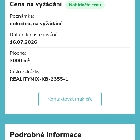
- centrum Brna 15 km, letiště Brno 13 km
Cena na vyžádání
Nabídněte cenu
Poznámka:
dohodou, na vyžádání
Datum k nastěhování:
16.07.2026
Plocha:
3000 m²
Číslo zakázky:
REALITYMIX-KB-2355-1
Kontaktovat makléře
Podrobné informace