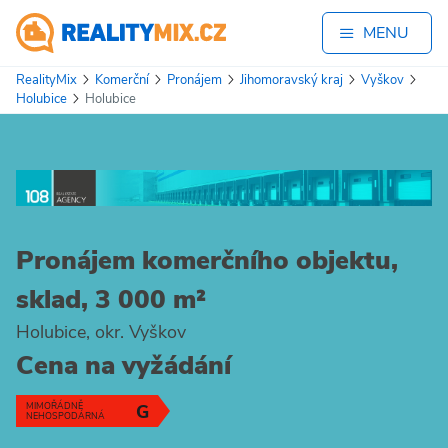
MENU
RealityMix
Komerční
Pronájem
Jihomoravský kraj
Vyškov
Holubice
Holubice
Pronájem komerčního objektu,
sklad, 3 000 m²
Holubice, okr. Vyškov
Cena na vyžádání
MIMOŘÁDNĚ
G
NEHOSPODÁRNÁ