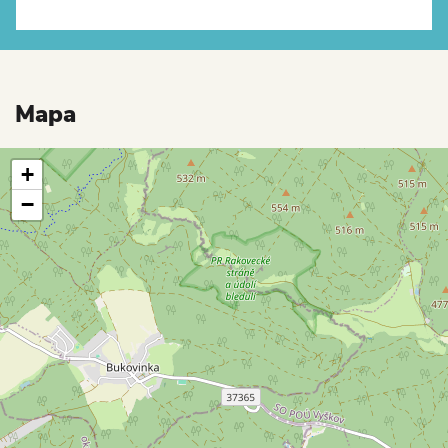
Mapa
+
−