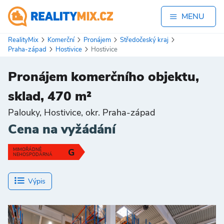
MENU
RealityMix
Komerční
Pronájem
Středočeský kraj
Praha-západ
Hostivice
Hostivice
Pronájem komerčního objektu,
sklad, 470 m²
Palouky, Hostivice, okr. Praha-západ
Cena na vyžádání
MIMOŘÁDNĚ
G
NEHOSPODÁRNÁ
Výpis