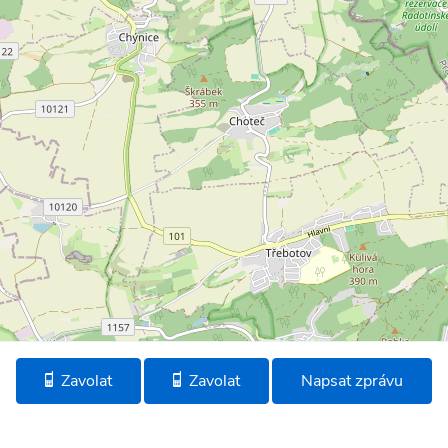
Zavolat
Zavolat
Napsat zprávu
©
OpenStreetMap
* Umístění na mapě je na základě GPS informací dodaných realitní kanceláří.