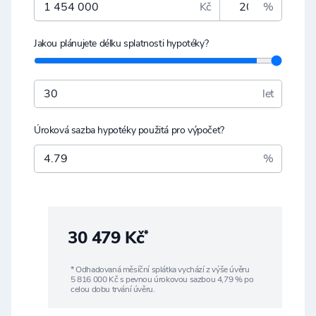
Kč
%
Jakou plánujete délku splatnosti hypotéky?
let
Úroková sazba hypotéky použitá pro výpočet?
%
30 479 Kč
*
* Odhadovaná měsíční splátka vychází z výše úvěru
5 816 000
Kč s pevnou úrokovou sazbou
4,79
% po
celou dobu trvání úvěru.