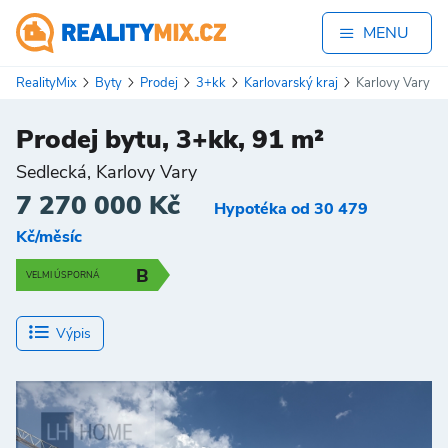
MENU
RealityMix
Byty
Prodej
3+kk
Karlovarský kraj
Karlovy Vary
Prodej bytu, 3+kk, 91 m²
Sedlecká, Karlovy Vary
7 270 000 Kč
Hypotéka od 30 479
Kč/měsíc
B
VELMI ÚSPORNÁ
Výpis