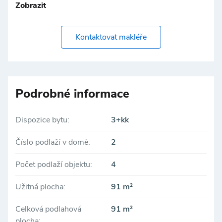
Zobrazit
Kontaktovat makléře
Podrobné informace
Dispozice bytu:
3+kk
Číslo podlaží v domě:
2
Počet podlaží objektu:
4
Užitná plocha:
91 m²
Celková podlahová
91 m²
plocha: