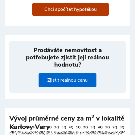
Chci spočítat hypotékou
Prodáváte nemovitost a
potřebujete zjistit její reálnou
hodnotu?
Zjistit reálnou cenu
2
Vývoj průměrné ceny za m
v lokalitě
Karlovy Vary
4Q
1Q
2Q
3Q
4Q
1Q
2Q
3Q
4Q
1Q
2Q
3Q
4Q
1Q
2Q
3Q
202
202
202
202
202
202
202
202
202
202
202
202
202
202
202
202
Ceny uvedené v grafu, jsou průměrnými cenami ze sledované lokality a