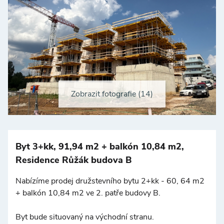
Zobrazit fotografie (14)
+
−
Byt 3+kk, 91,94 m2 + balkón 10,84 m2,
Residence Růžák budova B
Nabízíme prodej družstevního bytu 2+kk - 60, 64 m2
+ balkón 10,84 m2 ve 2. patře budovy B.
©
OpenStreetMap
Byt bude situovaný na východní stranu.