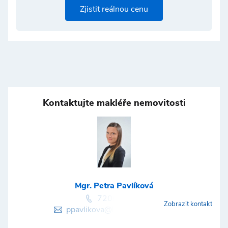
Zjistit reálnou cenu
Kontaktujte makléře nemovitosti
Mgr. Petra Pavlíková
720034158
Zobrazit kontakt
ppavlikova@luxury-home.info