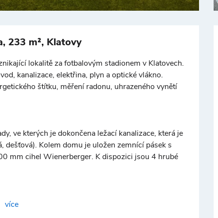
+
−
a, 233 m², Klatovy
ikající lokalitě za fotbalovým stadionem v Klatovech.
d, kanalizace, elektřina, plyn a optické vlákno.
rgetického štítku, měření radonu, uhrazeného vynětí
©
OpenStreetMap
y, ve kterých je dokončena ležací kanalizace, která je
vá, dešťová). Kolem domu je uložen zemnící pásek s
0 mm cihel Wienerberger. K dispozici jsou 4 hrubé
více