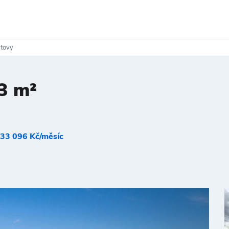
atovy
3 m²
33 096 Kč/měsíc