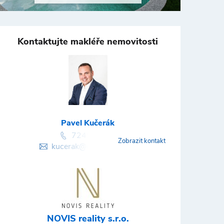
Kontaktujte makléře nemovitosti
Pavel Kučerák
724588862
Zobrazit kontakt
kucerak@novisreality.cz
NOVIS reality s.r.o.