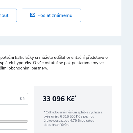
nout
Poslat známému
poteční kalkulačky si můžete udělat orientační představu o
 splátek hypotéky. O vše ostatní se pak postaráme my ve
ašimi obchodními partnery.
33 096 Kč
*
Kč
* Odhadovaná měsíční splátka vychází z
výše úvěru
6 315 200
Kč s pevnou
úrokovou sazbou
4,79
% po celou
dobu trvání úvěru.