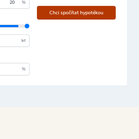
%
Chci spočítat hypotékou
let
%