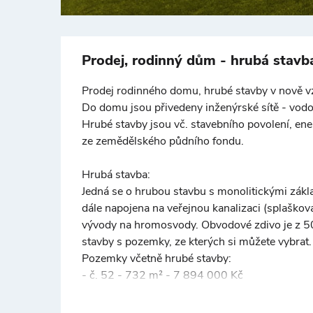
Prodej, rodinný dům - hrubá stavb
Prodej rodinného domu, hrubé stavby v nově vzn
Do domu jsou přivedeny inženýrské sítě - vodovo
Hrubé stavby jsou vč. stavebního povolení, ene
ze zemědělského půdního fondu.
Hrubá stavba:
Jedná se o hrubou stavbu s monolitickými základ
dále napojena na veřejnou kanalizaci (splaško
vývody na hromosvody. Obvodové zdivo je z 50
stavby s pozemky, ze kterých si můžete vybrat.
Pozemky včetně hrubé stavby:
- č. 52 - 732 m² - 7 894 000 Kč
- č. 53 - 734 m² - PRODÁNO
- č. 54 - 734 m² - PRODÁNO