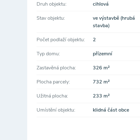
Druh objektu:
cihlová
Stav objektu:
ve výstavbě (hrubá
stavba)
Počet podlaží objektu:
2
Typ domu:
přízemní
Zastavěná plocha:
326 m²
Plocha parcely:
732 m²
Užitná plocha:
233 m²
Umístění objektu:
klidná část obce