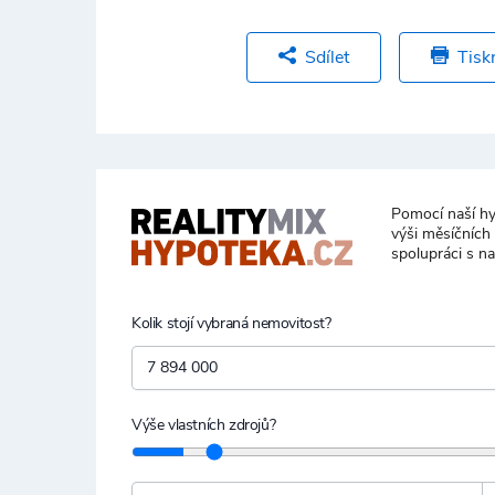
Sdílet
Tisk
Pomocí naší hy
výši měsíčních
spolupráci s n
Kolik stojí vybraná nemovitost?
Výše vlastních zdrojů?