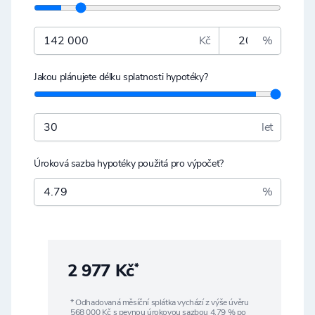
Kč
%
Jakou plánujete délku splatnosti hypotéky?
let
Úroková sazba hypotéky použitá pro výpočet?
%
2 977 Kč
*
* Odhadovaná měsíční splátka vychází z výše úvěru
568 000
Kč s pevnou úrokovou sazbou
4,79
% po