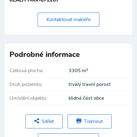
REALITYMIX-872287
Kontaktovat makléře
Podrobné informace
Celková plocha:
3305 m²
Druh pozemku:
trvalý travní porost
Umístění objektu:
klidná část obce
Sdílet
Tisknout