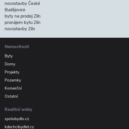
novostavby České
Budějovice
byty na prodej Zlín
pronájem bytu Zlín
novostavby Zlín
Nemovitosti
Byty
Domy
Projekty
Pozemky
Komerční
Ostatní
Realitní weby
spolubydlo.cz
kdechcibydlet.cz