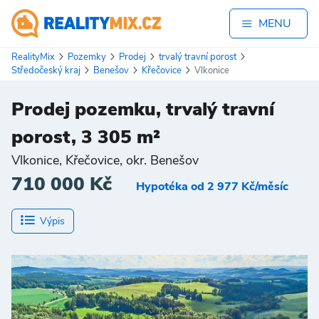
MENU
RealityMix
Pozemky
Prodej
trvalý travní porost
Středočeský kraj
Benešov
Křečovice
Vlkonice
Prodej pozemku, trvalý travní
porost, 3 305 m²
Vlkonice, Křečovice, okr. Benešov
710 000 Kč
Hypotéka od 2 977 Kč/měsíc
Výpis