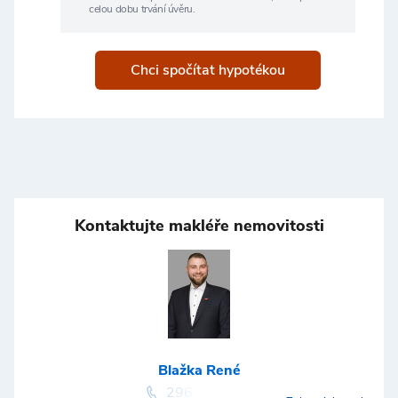
celou dobu trvání úvěru.
Chci spočítat hypotékou
Kontaktujte makléře nemovitosti
Blažka René
296 399 006