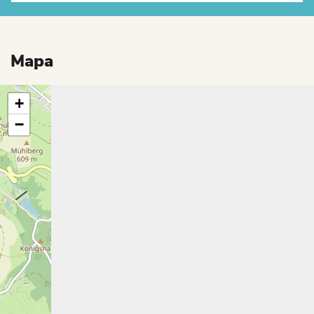
Mapa
+
−