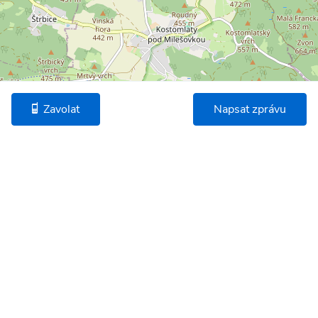
Zavolat
Napsat zprávu
©
OpenStreetMap
* Umístění na mapě je na základě GPS informací dodaných realitní kanceláří.
Podobné nemovitosti