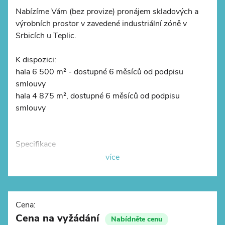
Nabízíme Vám (bez provize) pronájem skladových a
výrobních prostor v zavedené industriální zóně v
Srbicích u Teplic.
©
OpenStreetMap
K dispozici:
hala 6 500 m² - dostupné 6 měsíců od podpisu
smlouvy
hala 4 875 m², dostupné 6 měsíců od podpisu
smlouvy
Specifikace
více
- světlá výška 10 m
- 1x drive in
- nosnost podlahy 5t/m2
- přizpůsobení dle potřeb nájemce
Cena:
- sloupy 12x24 m
Cena na vyžádání
Nabídněte cenu