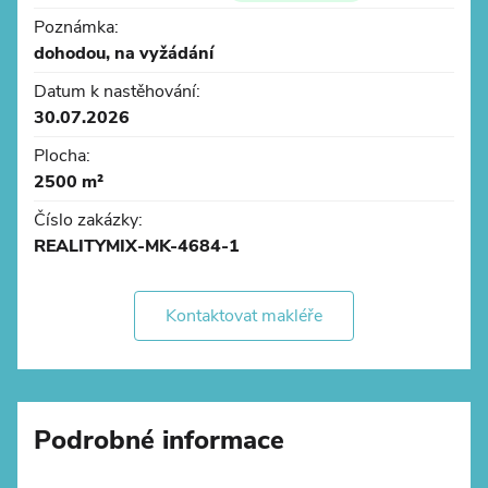
Poznámka:
dohodou, na vyžádání
Lokalita
Datum k nastěhování:
- Teplice - Krupka
30.07.2026
- výborná dopravní dostupnost
Plocha:
2500 m²
Číslo zakázky:
REALITYMIX-MK-4684-1
Kontaktovat makléře
Podrobné informace