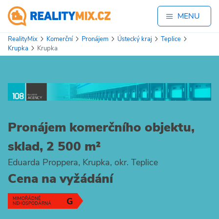
MENU
RealityMix
Komerční
Pronájem
Ústecký kraj
Teplice
Krupka
Krupka
Pronájem komerčního objektu,
sklad, 2 500 m²
Eduarda Proppera, Krupka, okr. Teplice
Cena na vyžádání
MIMOŘÁDNĚ
G
NEHOSPODÁRNÁ