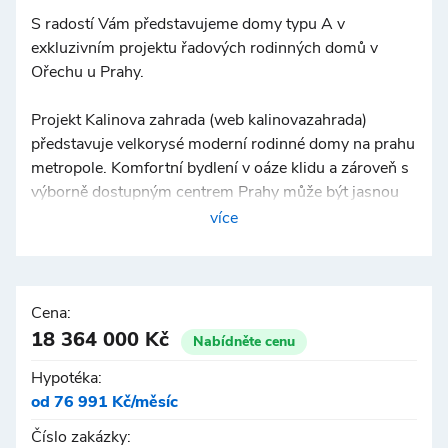
S radostí Vám představujeme domy typu A v
exkluzivním projektu řadových rodinných domů v
Ořechu u Prahy.
Projekt Kalinova zahrada (web kalinovazahrada)
představuje velkorysé moderní rodinné domy na prahu
metropole. Komfortní bydlení v oáze klidu a zároveň s
výborně dostupným centrem Prahy může být jasnou
volbou pro váš rodinný život i lukrativní investiční
více
příležitost.
V osobitém pojetí kombinuje komplex Kalinova
zahrada klasiku s moderním designem. Ve třech liniích
Cena:
5, 6 a 7 řadových domů se zrodila nová, příjemně a
18 364 000 Kč
Nabídněte cenu
harmonicky působící čtvrť s celkem 18
Hypotéka:
dvoupodlažními rodinnými domy.
od 76 991 Kč/měsíc
Nabídka více typů rodinných domů Kalinova zahrada
Číslo zakázky: