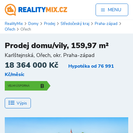
MENU
RealityMix
Domy
Prodej
Středočeský kraj
Praha-západ
Ořech
Ořech
Prodej domu/vily, 159,97 m²
Karlštejnská, Ořech, okr. Praha-západ
18 364 000 Kč
Hypotéka od 76 991
Kč/měsíc
B
VELMI ÚSPORNÁ
Výpis