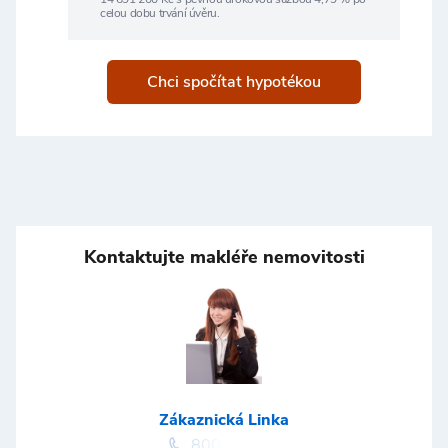
celou dobu trvání úvěru.
Chci spočítat hypotékou
Kontaktujte makléře nemovitosti
Zákaznická Linka
800100164