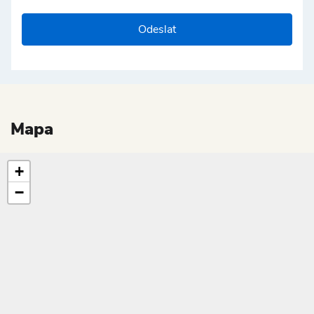
Odeslat
Mapa
+
−