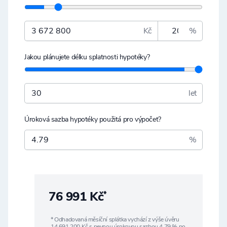
Kč
%
Jakou plánujete délku splatnosti hypotéky?
let
Úroková sazba hypotéky použitá pro výpočet?
%
76 991 Kč
*
* Odhadovaná měsíční splátka vychází z výše úvěru
14 691 200
Kč s pevnou úrokovou sazbou
4,79
% po