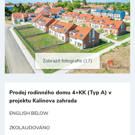
Zobrazit fotografie (17)
+
−
Prodej rodinného domu 4+KK (Typ A) v
projektu Kalinova zahrada
ENGLISH BELOW
ZKOLAUDOVÁNO
©
OpenStreetMap