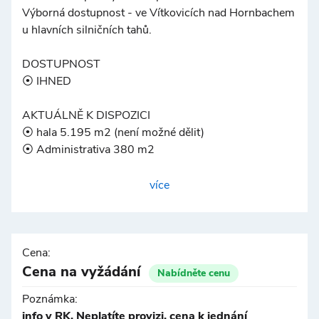
©
OpenStreetMap
Výborná dostupnost - ve Vítkovicích nad Hornbachem
u hlavních silničních tahů.
DOSTUPNOST
⦿ IHNED
AKTUÁLNĚ K DISPOZICI
⦿ hala 5.195 m2 (není možné dělit)
⦿ Administrativa 380 m2
SPECIFIKACE:
více
⦿ světlá výška 10 m
⦿ nosnost podlah min. 5 t/m2
⦿ 7x Dock; 1x Drive-in
⦿ modul sloupů 24 x 12 m
Cena:
⦿ LED osvětlení
Cena na vyžádání
Nabídněte cenu
⦿ dostatečné manipulační plochy před budovou
Poznámka:
⦿ vytápění infrazářiči nebo sahary
info v RK, Neplatíte provizi, cena k jednání