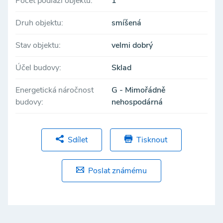
Počet podlaží objektu:
1
Druh objektu:
smíšená
Stav objektu:
velmi dobrý
Účel budovy:
Sklad
Energetická náročnost
G - Mimořádně
budovy:
nehospodárná
Sdílet
Tisknout
Poslat známému