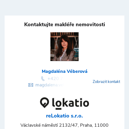
Kontaktujte makléře nemovitosti
Magdaléna Véberová
+420 736 746 148
Zobrazit kontakt
magdalena.veberova@lokatio.cz
reLokatio s.r.o.
Václavské náměstí 2132/47, Praha, 11000