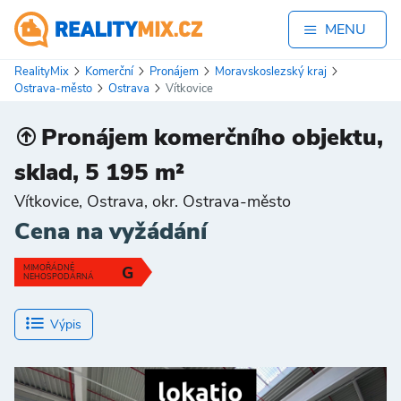
MENU
RealityMix
Komerční
Pronájem
Moravskoslezský kraj
Ostrava-město
Ostrava
Vítkovice
Pronájem komerčního objektu,
sklad, 5 195 m²
Vítkovice, Ostrava, okr. Ostrava-město
Cena na vyžádání
MIMOŘÁDNĚ
G
NEHOSPODÁRNÁ
Výpis