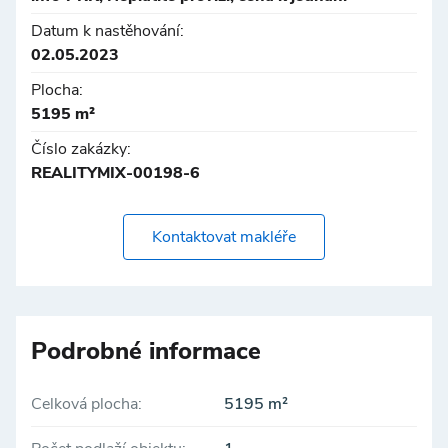
⦿ přístup 24/7
⦿ certifikace BREEAM Very Good
Datum k nastěhování:
⦿ kapacita el. příkonu až 50 KW
02.05.2023
⦿ k dispozici veřejná nabíjecí místa - typ AC, výkon
Plocha:
22W
5195 m²
Číslo zakázky:
LOKALITA:
REALITYMIX-00198-6
⦿ Vítkovice nad Hornbachem
⦿ přímo u hlavních silničních tahů s výpadovkami na
Kontaktovat makléře
D1 a D56
⦿ BUS i TRAM u areálu.
CENA
Rádi poskytneme na vyžádání.
Podrobné informace
Celková plocha:
5195 m²