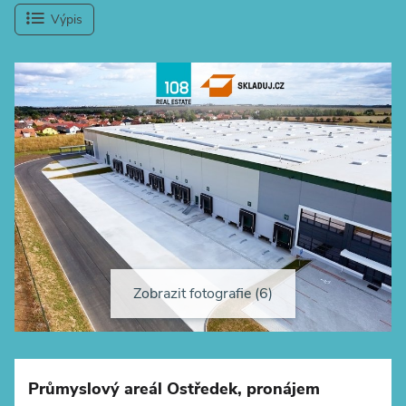
Výpis
Zobrazit fotografie (6)
+
−
Průmyslový areál Ostředek, pronájem