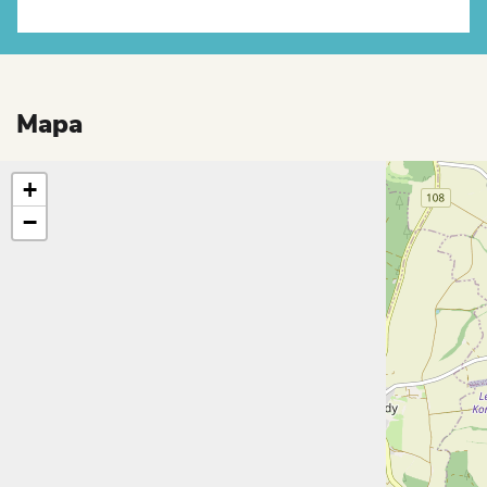
Mapa
+
−