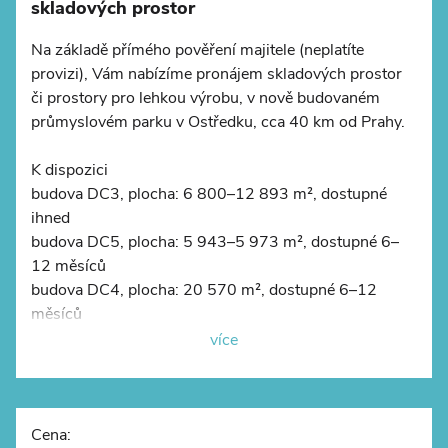
skladových prostor
Na základě přímého pověření majitele (neplatíte
provizi), Vám nabízíme pronájem skladových prostor
či prostory pro lehkou výrobu, v nově budovaném
©
OpenStreetMap
průmyslovém parku v Ostředku, cca 40 km od Prahy.
K dispozici
budova DC3, plocha: 6 800–12 893 m², dostupné
ihned
budova DC5, plocha: 5 943–5 973 m², dostupné 6–
12 měsíců
budova DC4, plocha: 20 570 m², dostupné 6–12
měsíců
více
Specifikace
- bezprašné podlahy s nosností 5 t/m2
- rastr sloupů 12x24 m
- světlá výška prostor 10 m
Cena: