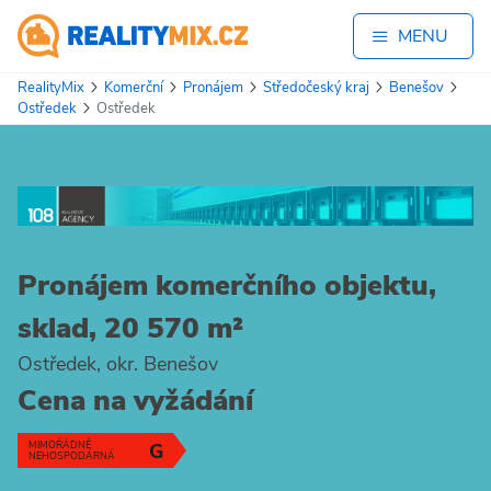
MENU
RealityMix
Komerční
Pronájem
Středočeský kraj
Benešov
Ostředek
Ostředek
Pronájem komerčního objektu,
sklad, 20 570 m²
Ostředek, okr. Benešov
Cena na vyžádání
MIMOŘÁDNĚ
G
NEHOSPODÁRNÁ