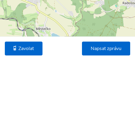
Zavolat
Napsat zprávu
©
OpenStreetMap
* Umístění na mapě je na základě GPS informací dodaných realitní kanceláří.
Podobné nemovitosti