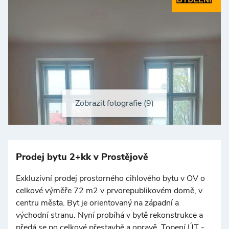
Zobrazit fotografie (9)
+
−
Prodej bytu 2+kk v Prostějově
Exkluzivní prodej prostorného cihlového bytu v OV o
celkové výměře 72 m2 v prvorepublikovém domě, v
centru města. Byt je orientovaný na západní a
východní stranu. Nyní probíhá v bytě rekonstrukce a
předá se po celkové přestavbě a opravě. Topení ÚT -