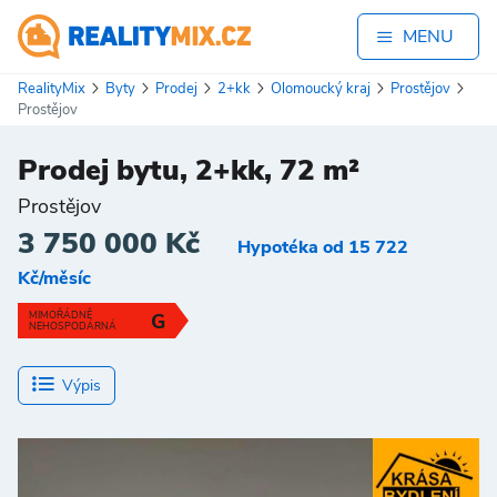
MENU
RealityMix
Byty
Prodej
2+kk
Olomoucký kraj
Prostějov
Prostějov
Prodej bytu, 2+kk, 72 m²
Prostějov
3 750 000 Kč
Hypotéka od 15 722
Kč/měsíc
MIMOŘÁDNĚ
G
NEHOSPODÁRNÁ
Výpis