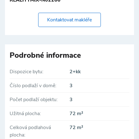
REALITYMIX-N02266
Kontaktovat makléře
Podrobné informace
Dispozice bytu:
2+kk
Číslo podlaží v domě:
3
Počet podlaží objektu:
3
Užitná plocha:
72 m²
Celková podlahová
72 m²
plocha: