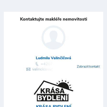
Kontaktujte makléře nemovitosti
Ludmila Valinčičová
+420774739539
Zobrazit kontakt
valincicova@krasabydleni.cz
KRÁSA BYDLENÍ