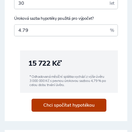
let
Úroková sazba hypotéky použitá pro výpočet?
%
15 722 Kč
*
* Odhadovaná měsíční splátka vychází z výše úvěru
3 000 000
Kč s pevnou úrokovou sazbou
4,79
% po
celou dobu trvání úvěru.
Chci spočítat hypotékou