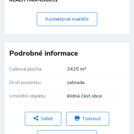
REALITYMIX-890851
Kontaktovat makléře
Podrobné informace
Celková plocha:
3425 m²
Druh pozemku:
zahrada
Umístění objektu:
klidná část obce
Sdílet
Tisknout