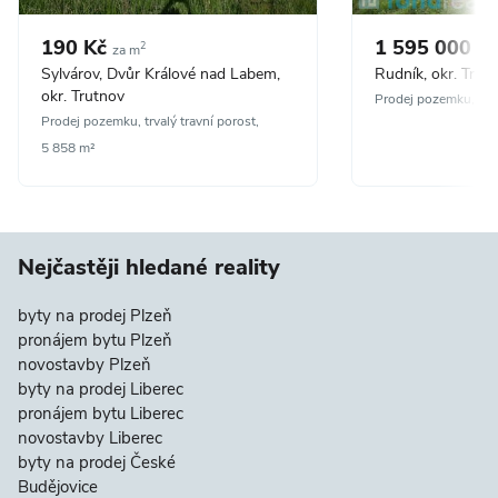
190 Kč
1 595 000 K
2
za m
Sylvárov, Dvůr Králové nad Labem,
Rudník, okr. Trut
okr. Trutnov
Prodej pozemku, ost
Prodej pozemku, trvalý travní porost,
5 858 m²
Nejčastěji hledané reality
byty na prodej Plzeň
pronájem bytu Plzeň
novostavby Plzeň
byty na prodej Liberec
pronájem bytu Liberec
novostavby Liberec
byty na prodej České
Budějovice