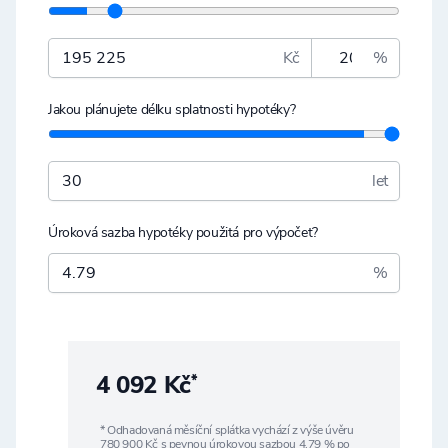
Kč
%
Jakou plánujete délku splatnosti hypotéky?
let
Úroková sazba hypotéky použitá pro výpočet?
%
4 092 Kč
*
* Odhadovaná měsíční splátka vychází z výše úvěru
780 900
Kč s pevnou úrokovou sazbou
4,79
% po