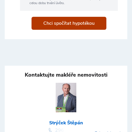
celou dobu trvání úvěru.
Chci spočítat hypotékou
Kontaktujte makléře nemovitosti
Strýček Štěpán
296 399 006