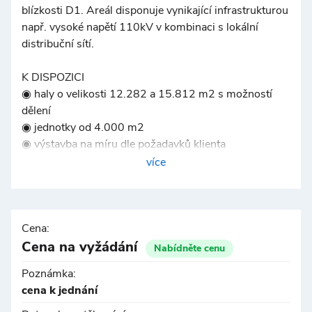
©
OpenStreetMap
blízkosti D1. Areál disponuje vynikající infrastrukturou
např. vysoké napětí 110kV v kombinaci s lokální
distribuční sítí.
K DISPOZICI
◉ haly o velikosti 12.282 a 15.812 m2 s možností
dělení
◉ jednotky od 4.000 m2
◉ výstavba na míru dle požadavků klienta
více
SPECIFIKACE
◉ železobetonový skelet (12 x 24)
◉ světlá výška 10 m
◉ nosnost podlah min. 5t/m2
Cena:
◉ 110 KV, vhodné pro výrobu
Cena na vyžádání
Nabídněte cenu
◉ instalované sprinklery
Poznámka:
◉ instalace fotovoltaických panelů s možností využití
cena k jednání
el. energie v rámci areálu
◉ dvoupodlažní administrativní vestavba s prosklenou