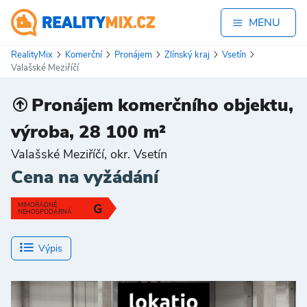
MENU
RealityMix
Komerční
Pronájem
Zlínský kraj
Vsetín
Valašské Meziříčí
Pronájem komerčního objektu,
výroba, 28 100 m²
Valašské Meziříčí, okr. Vsetín
Cena na vyžádání
MIMOŘÁDNĚ
G
NEHOSPODÁRNÁ
Výpis