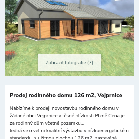
Zobrazit fotografie (7)
+
−
Prodej rodinného domu 126 m2, Vejprnice
Nabízíme k prodeji novostavbu rodinného domu v
žádané obci Vejprnice v těsné blízkosti Plzně.Cena je
za rodinný dům včetně pozemku...
Jedná se o velmi kvalitní výstavbu v nízkoenergetickém
©
OpenStreetMap
standardu, s užitnou plochou 126 m2, zastavěná