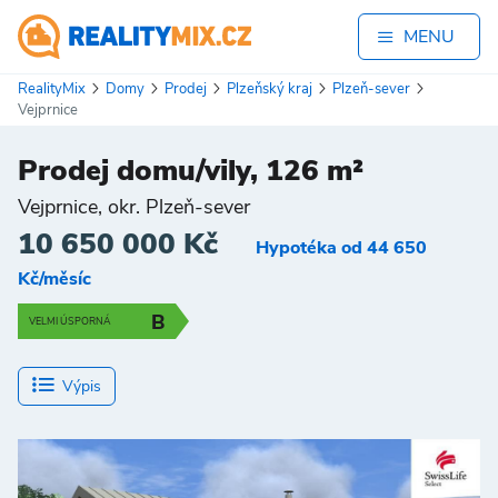
MENU
RealityMix
Domy
Prodej
Plzeňský kraj
Plzeň-sever
Vejprnice
Prodej domu/vily, 126 m²
Vejprnice, okr. Plzeň-sever
10 650 000 Kč
Hypotéka od 44 650
Kč/měsíc
B
VELMI ÚSPORNÁ
Výpis