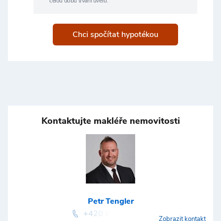
celou dobu trvání úvěru.
Chci spočítat hypotékou
Kontaktujte makléře nemovitosti
Petr Tengler
+420 800775577
Zobrazit kontakt