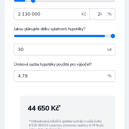
Kč
%
Jakou plánujete délku splatnosti hypotéky?
let
Úroková sazba hypotéky použitá pro výpočet?
%
44 650 Kč
*
* Odhadovaná měsíční splátka vychází z výše úvěru
8 520 000
Kč s pevnou úrokovou sazbou
4,79
% po