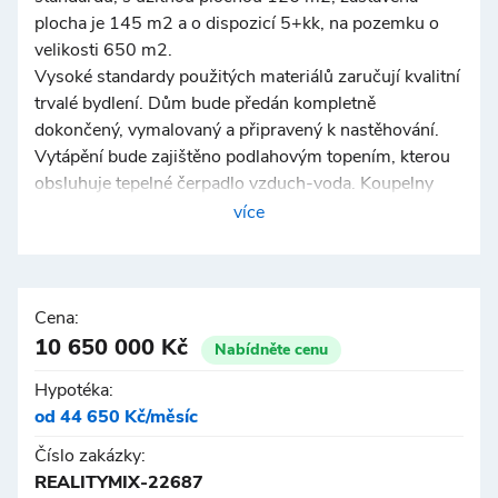
plocha je 145 m2 a o dispozicí 5+kk, na pozemku o
velikosti 650 m2.
Vysoké standardy použitých materiálů zaručují kvalitní
trvalé bydlení. Dům bude předán kompletně
dokončený, vymalovaný a připravený k nastěhování.
Vytápění bude zajištěno podlahovým topením, kterou
obsluhuje tepelné čerpadlo vzduch-voda. Koupelny
jsou zařízeny závěsnými toaletami, dále jsou použity
více
zapuštěné sprchové kouty s prosklenými dveřmi, na
stěnách a na podlaze budou velkoformátové obklady a
dlažby. Okna jsou plastová s izolačním trojsklem a v
barevném dekoru, dle výběru, již ve standardu.
Cena:
Podlahy budou zhotoveny z kvalitní plovoucí podlahy.
10 650 000 Kč
Nabídněte cenu
Střešní krytina ve standardu = pálené tašky nebo
Hypotéka:
falcovaný plech. Dešťová voda bude svedena do
od 44 650 Kč/měsíc
retenční nádrže, která je připravena pro realizaci
závlahového systému. Dům je napojen na veřejný
Číslo zakázky:
vodovod, kanalizaci, elektrickou přípojku a optický
REALITYMIX-22687