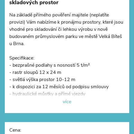
skladových prostor
Na základě přímého pověření majitele (neplatíte
provizi) Vám nabízíme k pronájmu prostory, které jsou
vhodné pro skladování či lehkou výrobu v nově
©
OpenStreetMap
budovaném průmyslovém parku ve městě Velká Bíteš
u Brna.
Specifikace:
- bezprašné podlahy s nosností 5 t/m²
- rastr sloupů 12 x 24 m
- světlá výška prostor 10-12 m
- k dispozici za 12 měsíců od podpisu smlouvy
- hydraulické můstky a přímé vjezdy
- kanceláře a sociální zázemí dle požadavků klienta
více
- dostatečné manipulační i parkovací plochy u budovy
- sprinklery
- LED osvětlení
- u haly B je možný cross-dock
Cena: