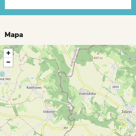
Mapa
+
−