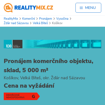
MENU
RealityMix
Komerční
Pronájem
Vysočina
Žďár nad Sázavou
Velká Bíteš
Košíkov
Pronájem komerčního objektu,
sklad, 5 000 m²
Košíkov, Velká Bíteš, okr. Žďár nad Sázavou
Cena na vyžádání
MIMOŘÁDNĚ
G
NEHOSPODÁRNÁ