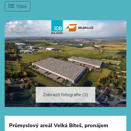
Výpis
Zobrazit fotografie (3)
+
−
Průmyslový areál Velká Bíteš, pronájem