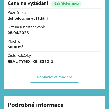
Cena na vyžádání
Nabídněte cenu
Lokalita:
Poznámka:
- v blízkosti dálnice D1 - rychlé spojení mezi Brnem
dohodou, na vyžádání
(38 km) a Prahou (172 km)
- napojení na hlavní evropské dopravní koridory -
Datum k nastěhování:
přímý transport do Rakouska, Německa a dalších států
08.04.2026
střední Evropy
Plocha:
5000 m²
Číslo zakázky:
REALITYMIX-KB-8342-1
Kontaktovat makléře
Podrobné informace