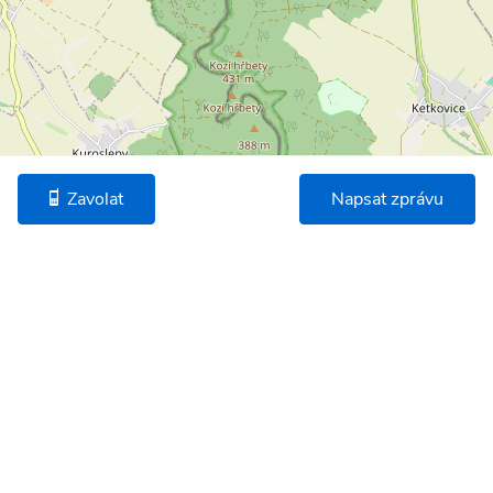
Zavolat
Napsat zprávu
©
OpenStreetMap
* Umístění na mapě je na základě GPS informací dodaných realitní kanceláří.
Podobné nemovitosti