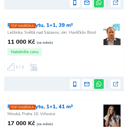
Pronájem bytu, 1+1, 39 m²
TOP NABÍDKA
Leštinka, Světlá nad Sázavou, okr. Havlíčkův Brod
11 000 Kč
(za měsíc)
Nabídněte cenu
1 / 3
Pronájem bytu, 1+1, 41 m²
TOP NABÍDKA
Minská, Praha 10, Vršovice
17 000 Kč
(za měsíc)