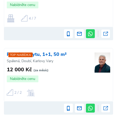
Nabídněte cenu
4 / 7
Pronájem bytu, 1+1, 50 m²
TOP NABÍDKA
Spálená, Doubí, Karlovy Vary
12 000 Kč
(za měsíc)
Nabídněte cenu
2 / 2