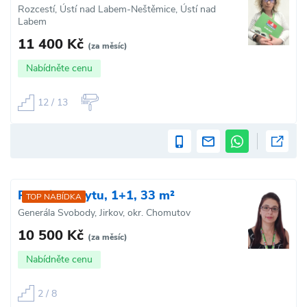
Rozcestí, Ústí nad Labem-Neštěmice, Ústí nad
Labem
11 400 Kč
(za měsíc)
Nabídněte cenu
12 / 13
Pronájem bytu, 1+1, 33 m²
TOP NABÍDKA
Generála Svobody, Jirkov, okr. Chomutov
10 500 Kč
(za měsíc)
Nabídněte cenu
2 / 8