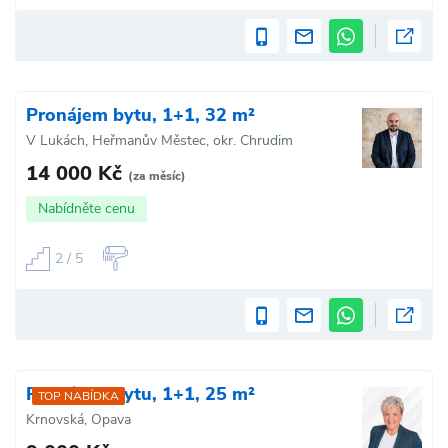
Pronájem bytu, 1+1, 32 m²
V Lukách, Heřmanův Městec, okr. Chrudim
14 000 Kč
(za měsíc)
Nabídněte cenu
2 / 5
Pronájem bytu, 1+1, 25 m²
TOP NABÍDKA
Krnovská, Opava