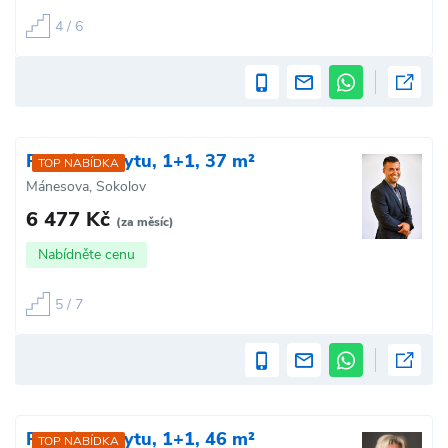
4 / 6
Pronájem bytu, 1+1, 37 m²
TOP NABÍDKA
Mánesova, Sokolov
6 477 Kč
(za měsíc)
Nabídněte cenu
5 / 7
Pronájem bytu, 1+1, 46 m²
TOP NABÍDKA