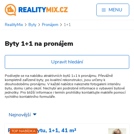
MENU
RealityMix
Byty
Pronájem
1+1
Byty 1+1 na pronájem
Upravit hledání
Podívejte se na nabídku atraktivních bytů 1+1 k pronájmu. Převážně
kompletně zařízené byty, po kvalitní rekonstrukci, jsou určeny k
dlouhodobému pronájmu. V každé nabídce naleznete fotogalerii interiéru
bytu, domu i jeho okolí. Nechybí ani podrobné informace o vybavení bytové
jednotky. Pro bližší informace i termín prohlídky kontaktujte makléře pomocí
rychlého kontaktního formuláře.
Pronájem bytu, 1+1, 41 m²
TOP NABÍDKA