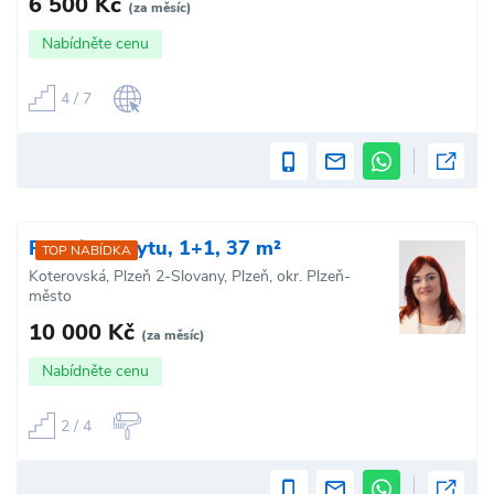
6 500 Kč
(za měsíc)
Nabídněte cenu
4 / 7
Pronájem bytu, 1+1, 37 m²
TOP NABÍDKA
Koterovská, Plzeň 2-Slovany, Plzeň, okr. Plzeň-
město
10 000 Kč
(za měsíc)
Nabídněte cenu
2 / 4