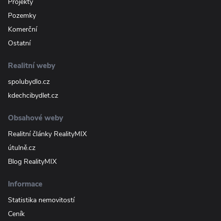
Projekty
Pozemky
Komerční
Ostatní
Realitní weby
spolubydlo.cz
kdechcibydlet.cz
Obsahové weby
Realitní články RealityMIX
útulně.cz
Blog RealityMIX
Informace
Statistika nemovitostí
Ceník