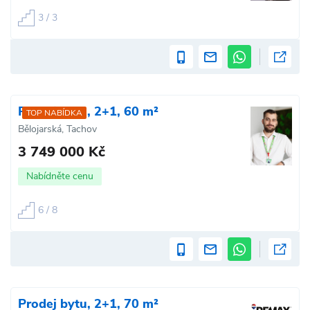
3 / 3
Prodej bytu, 2+1, 60 m²
TOP NABÍDKA
Bělojarská, Tachov
3 749 000 Kč
Nabídněte cenu
6 / 8
Prodej bytu, 2+1, 70 m²