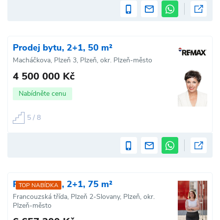
Prodej bytu, 2+1, 50 m²
Macháčkova, Plzeň 3, Plzeň, okr. Plzeň-město
4 500 000 Kč
Nabídněte cenu
5 / 8
Prodej bytu, 2+1, 75 m²
TOP NABÍDKA
Francouzská třída, Plzeň 2-Slovany, Plzeň, okr.
Plzeň-město