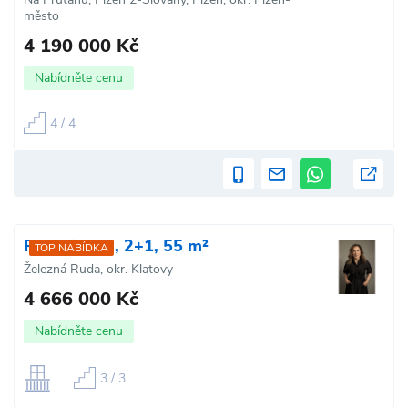
město
4 190 000 Kč
Nabídněte cenu
4 / 4
Prodej bytu, 2+1, 55 m²
TOP NABÍDKA
Železná Ruda, okr. Klatovy
4 666 000 Kč
Nabídněte cenu
3 / 3