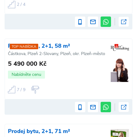
2 / 4
Prodej bytu, 2+1, 58 m²
TOP NABÍDKA
Částkova, Plzeň 2-Slovany, Plzeň, okr. Plzeň-město
5 490 000 Kč
Nabídněte cenu
7 / 9
Prodej bytu, 2+1, 71 m²