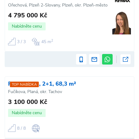
Ořechová, Plzeň 2-Slovany, Plzeň, okr. Plzeň-město
4 795 000 Kč
Nabídněte cenu
2
3 / 3
45 m
Prodej bytu, 2+1, 68,3 m²
TOP NABÍDKA
Fučíkova, Planá, okr. Tachov
3 100 000 Kč
Nabídněte cenu
8 / 8