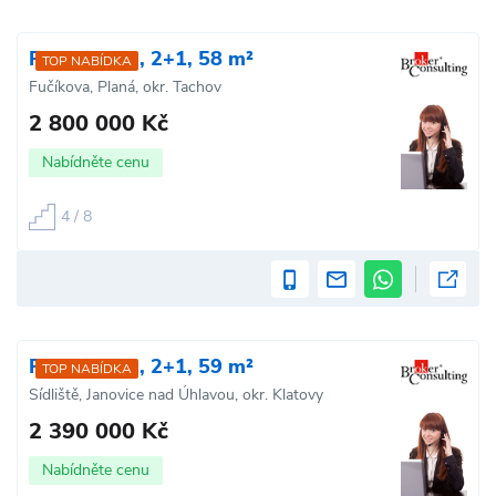
Prodej bytu, 2+1, 58 m²
TOP NABÍDKA
Fučíkova, Planá, okr. Tachov
2 800 000 Kč
Nabídněte cenu
4 / 8
Prodej bytu, 2+1, 59 m²
TOP NABÍDKA
Sídliště, Janovice nad Úhlavou, okr. Klatovy
2 390 000 Kč
Nabídněte cenu