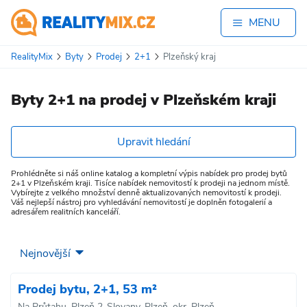
MENU
RealityMix
Byty
Prodej
2+1
Plzeňský kraj
Byty 2+1 na prodej v Plzeňském kraji
Upravit hledání
Prohlédněte si náš online katalog a kompletní výpis nabídek pro prodej bytů
2+1 v Plzeňském kraji. Tisíce nabídek nemovitostí k prodeji na jednom místě.
Vybírejte z velkého množství denně aktualizovaných nemovitostí k prodeji.
Váš nejlepší nástroj pro vyhledávání nemovitostí je doplněn fotogalerií a
adresářem realitních kanceláří.
Prodej bytu, 2+1, 53 m²
Na Průtahu, Plzeň 2-Slovany, Plzeň, okr. Plzeň-