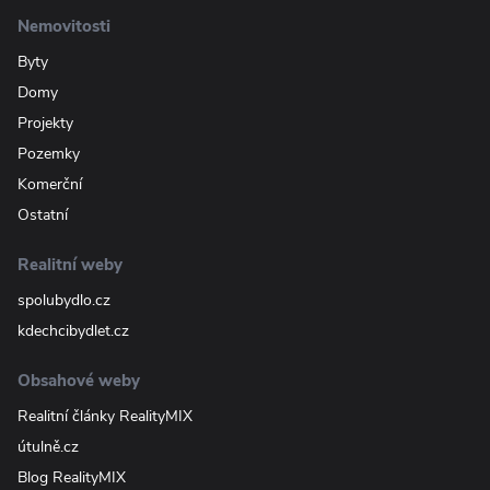
Nemovitosti
Byty
Domy
Projekty
Pozemky
Komerční
Ostatní
Realitní weby
spolubydlo.cz
kdechcibydlet.cz
Obsahové weby
Realitní články RealityMIX
útulně.cz
Blog RealityMIX