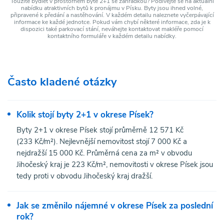
Toužíte bydlet v prostorném bytě 2+1 se zahrádkou? Podívejte se na aktuální
nabídku atraktivních bytů k pronájmu v Písku. Byty jsou ihned volné,
připravené k předání a nastěhování. V každém detailu naleznete vyčerpávající
informace ke každé jednotce. Pokud vám chybí některé informace, zda je k
dispozici také parkovací stání, neváhejte kontaktovat makléře pomocí
kontaktního formuláře v každém detailu nabídky.
Často kladené otázky
Kolik stojí byty 2+1 v okrese Písek?
Byty 2+1 v okrese Písek stojí průměrně 12 571 Kč
(233 Kč/m²). Nejlevnější nemovitost stojí 7 000 Kč a
nejdražší 15 000 Kč. Průměrná cena za m² v obvodu
Jihočeský kraj je 223 Kč/m², nemovitosti v okrese Písek jsou
tedy proti v obvodu Jihočeský kraj dražší.
Jak se změnilo nájemné v okrese Písek za poslední
rok?