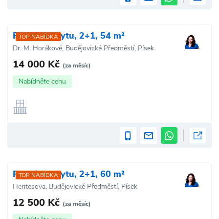
Pronájem bytu, 2+1, 54 m²
TOP NABÍDKA
Dr. M. Horákové, Budějovické Předměstí, Písek
14 000 Kč
(za měsíc)
Nabídněte cenu
Pronájem bytu, 2+1, 60 m²
TOP NABÍDKA
Heritesova, Budějovické Předměstí, Písek
12 500 Kč
(za měsíc)