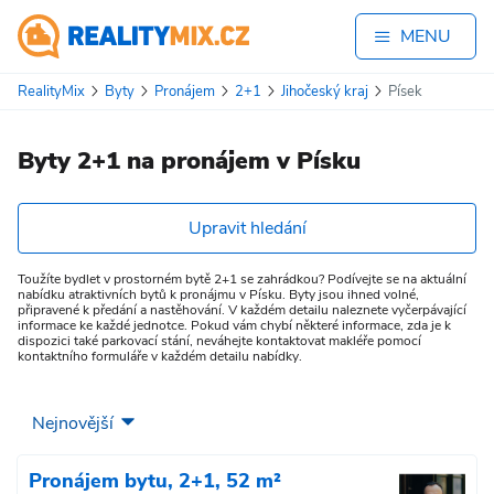
MENU
RealityMix
Byty
Pronájem
2+1
Jihočeský kraj
Písek
Byty 2+1 na pronájem v Písku
Upravit hledání
Toužíte bydlet v prostorném bytě 2+1 se zahrádkou? Podívejte se na aktuální
nabídku atraktivních bytů k pronájmu v Písku. Byty jsou ihned volné,
připravené k předání a nastěhování. V každém detailu naleznete vyčerpávající
informace ke každé jednotce. Pokud vám chybí některé informace, zda je k
dispozici také parkovací stání, neváhejte kontaktovat makléře pomocí
kontaktního formuláře v každém detailu nabídky.
Pronájem bytu, 2+1, 52 m²