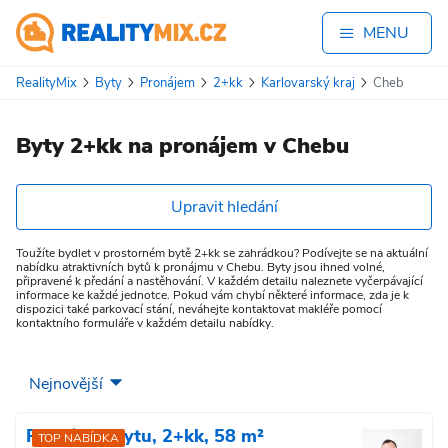
MENU
RealityMix
Byty
Pronájem
2+kk
Karlovarský kraj
Cheb
Byty 2+kk na pronájem v Chebu
Upravit hledání
Toužíte bydlet v prostorném bytě 2+kk se zahrádkou? Podívejte se na aktuální
nabídku atraktivních bytů k pronájmu v Chebu. Byty jsou ihned volné,
připravené k předání a nastěhování. V každém detailu naleznete vyčerpávající
informace ke každé jednotce. Pokud vám chybí některé informace, zda je k
dispozici také parkovací stání, neváhejte kontaktovat makléře pomocí
kontaktního formuláře v každém detailu nabídky.
Pronájem bytu, 2+kk, 58 m²
TOP NABÍDKA