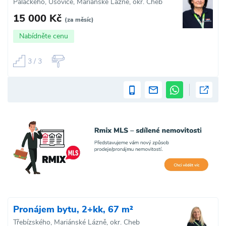
Palackého, Úšovice, Mariánské Lázně, okr. Cheb
15 000 Kč
(za měsíc)
Nabídněte cenu
3 / 3
Pronájem bytu, 2+kk, 67 m²
Třebízského, Mariánské Lázně, okr. Cheb