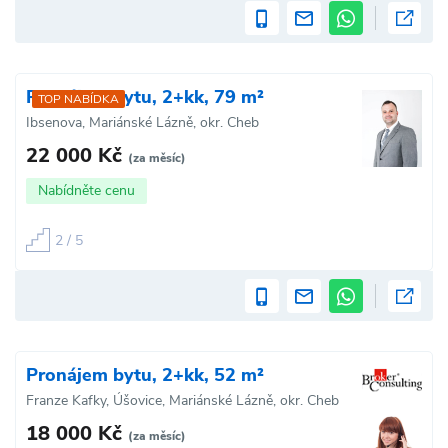
Pronájem bytu, 2+kk, 79 m²
TOP NABÍDKA
Ibsenova, Mariánské Lázně, okr. Cheb
22 000 Kč
(za měsíc)
Nabídněte cenu
2 / 5
Pronájem bytu, 2+kk, 52 m²
Franze Kafky, Úšovice, Mariánské Lázně, okr. Cheb
18 000 Kč
(za měsíc)